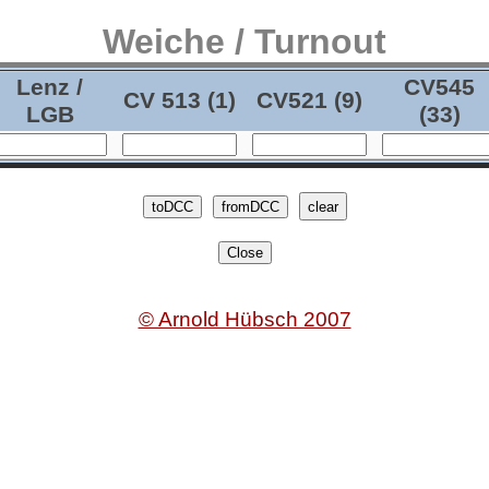
Weiche / Turnout
Lenz /
CV545
CV 513 (1)
CV521 (9)
LGB
(33)
© Arnold Hübsch 2007