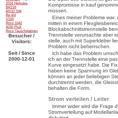
2016 Herkules
Kompromisse in kauf genomm
BR218
müssen.
MX32 SW
Re 4/4
Eines meiner Probleme war, 
V100
mitten in einem Flexgleisberei
Roco 1042
4030 PluX
Blockabschnittstrennstelle benö
Roco Tauschplatinen
Trennstelle verursachte aber 
Besucher /
stelle, auch mit Superkleber li
Visitors:
Problem nicht beherrschen.
Seit / Since
Ich habe das Problem umschi
2000-12-01
ich an der Trennstelle eine p
Kurve eingesetzt habe. Die Fi
haben keine Spannung im Gle
können an jeder beliebigen Ste
durchtrennt werden, die Gleiss
behalten die Form.
Strom verteilen / Leiter
Immer wider wird die Frage d
Stromverteilung auf Modellanl
diskutiert.