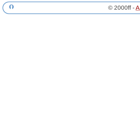
© 2000ff -
A