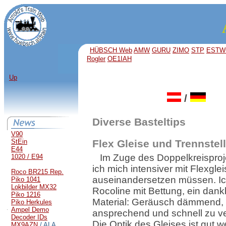
HÜBSCH Web
AMW
GURU
ZIMO
STP
ESTW
Rogler
OE1IAH
Up
/
Diverse Basteltips
V90
StEin
Flex Gleise und Trennstel
E44
Im Zuge des Doppelkreispro
1020 / E94
ich mich intensiver mit Flexgle
Roco BR215 Rep.
auseinandersetzen müssen. I
Piko 1041
Lokbilder MX32
Rocoline mit Bettung, ein dan
Piko 1216
Material: Geräusch dämmend, 
Piko Herkules
Ampel Demo
ansprechend und schnell zu ve
Decoder IDs
Die Optik des Gleises ist gut 
MX9AZN
/ ALA