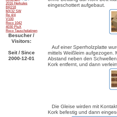
2016 Herkules
eingeschottert aufgebaut.
BR218
MX32 SW
Re 4/4
V100
Roco 1042
4030 PluX
Roco Tauschplatinen
Besucher /
Visitors:
Auf einer Sperrholzplatte wu
Seit / Since
mittels Weißleim aufgezogen.
2000-12-01
Abstand neben den Schwellen
Kork entfernt, und dann verleim
Die Gleise wirden mit Kontak
Kork befestig und dann eingesc