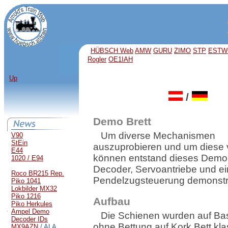
HÜBSCH Web
AMW
GURU
ZIMO
STP
ESTW
Rogler
OE1IAH
Up
/
Demo Brett
Um diverse Mechanismen
V90
StEin
auszuprobieren und um diese 
E44
können entstand dieses Demob
1020 / E94
Decoder, Servoantriebe und e
Roco BR215 Rep.
Pendelzugsteuerung demonstri
Piko 1041
Lokbilder MX32
Piko 1216
Aufbau
Piko Herkules
Ampel Demo
Die Schienen wurden auf Bas
Decoder IDs
ohne Bettung auf Kork Bett kla
MX9AZN
/ ALA