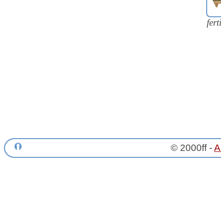
fer
© 2000ff -
A