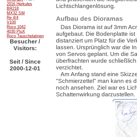
2016 Herkules
Lichtschlangenlösung.
BR218
MX32 SW
Aufbau des Dioramas
Re 4/4
V100
Das Diorama ist auf 3mm Acr
Roco 1042
4030 PluX
aufgebaut. Die Bodenplatte ist 
Roco Tauschplatinen
distanziert um Platz für die Ve
Besucher /
lassen. Ursprünglich war die In
Visitors:
von Servos geplant. Um die Sa
überfrachten wurde schließlich
Seit / Since
verzichtet.
2000-12-01
Am Anfang stand eine Skizz
"Schmierzettel" man kann es
noch ansehen. Ziel war es Lic
Schattenwirkung darzustellen.