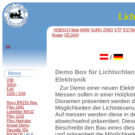
Lic
HÜBSCH Web
AMW
GURU
ZIMO
STP
ESTW
Rogler
OE1IAH
Up
/
Demo Box für Lichtschla
Elektronik
V90
StEin
Zur Demo einer neuen Elektr
E44
1020 / E94
Messen sollen in einer Holzki
Dioramen präsentiert werden d
Roco BR215 Rep.
Möglichkeiten der Lichtsteueru
Piko 1041
Lokbilder MX32
Auf messen werden diese in de
Piko 1216
abwechselnd präsentiert. Dies
Piko Herkules
Ampel Demo
Beschreibt den Bau eines die
Decoder IDs
und präsentiert die Möglichkei
MX9AZN
/ ALA