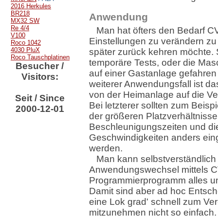
2016 Herkules
BR218
Anwendung
MX32 SW
Re 4/4
Man hat öfters den Bedarf C
V100
Einstellungen zu verändern z
Roco 1042
4030 PluX
später zurück kehren möchte. 
Roco Tauschplatinen
temporäre Tests, oder die Masc
Besucher /
auf einer Gastanlage gefahren
Visitors:
weiterer Anwendungsfall ist d
von der Heimanlage auf die Ve
Seit / Since
Bei letzterer sollten zum Beisp
2000-12-01
der größeren Platzverhältnisse
Beschleunigungszeiten und di
Geschwindigkeiten anders eing
werden.
Man kann selbstverständlich
Anwendungswechsel mittels 
Programmierprogramm alles u
Damit sind aber ad hoc Entsc
eine Lok grad' schnell zum Ver
mitzunehmen nicht so einfach.