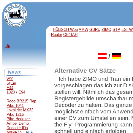
HÜBSCH Web
AMW
GURU
ZIMO
STP
ESTW
Rogler
OE1IAH
Up
/
Alternative CV Sätze
Ich habe ZIMO und Tran ein 
V90
StEin
vorgeschlagen das ich zur Dis
E44
stellen will. Nämlich das gesa
1020 / E94
Registergebilde umschaltbar 
Roco BR215 Rep.
Decoder zu halten. Das ganze 
Piko 1041
Lokbilder MX32
möglichst einfach vom Anwende
Piko 1216
einer CV zum Umstellen sein. M
Piko Herkules
Ampel Demo
the Fly" Programmierung kann 
Decoder IDs
schnell und einfach erfolgen
MX9AZN
/ ALA