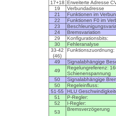
17+18
Erweiterte Adresse
CV
19
Verbundadresse
21
Funktionen im Verbun
22
Funktionen F0 im Ve
23
Beschleunigungsvaria
24
Bremsvariation
29
Konfigurationsbits:
30
Fehleranalyse
33-42
Funktionszuordnung:
(46)
49
Signalabhängige Bes
Regelungreferenz: 16
49
Schienenspannung
50
Signalabhängige Bre
50
Regeleinfluss:
51-55
HLU Geschwindigkeit
51
P-Regler:
52
I-Regler:
Bremsverzögerung
53