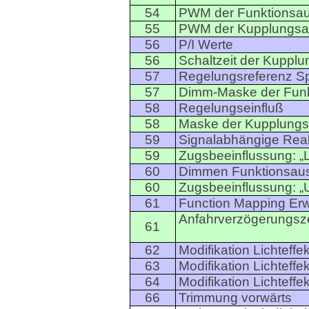
54
PWM der Funktionsa
55
PWM der Kupplungs
56
P/I Werte
56
Schaltzeit der Kupp
57
Regelungsreferenz 
57
Dimm-Maske der Fun
58
Regelungseinfluß
58
Maske der Kupplung
59
Signalabhängige Reak
59
Zugsbeeinflussung: „
60
Dimmen Funktionsau
60
Zugsbeeinflussung: „
61
Function Mapping Er
Anfahrverzögerungsze
61
62
Modifikation Lichteffe
63
Modifikation Lichteffe
64
Modifikation Lichteffe
66
Trimmung vorwärts