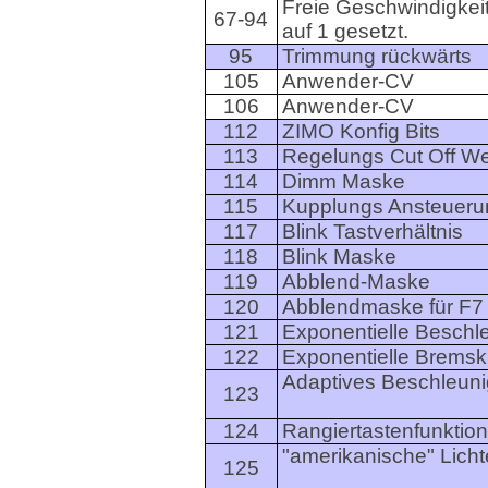
Freie Geschwindigkeit
67-94
auf 1 gesetzt.
95
Trimmung rückwärts
105
Anwender-CV
106
Anwender-CV
112
ZIMO Konfig Bits
113
Regelungs Cut Off We
114
Dimm Maske
115
Kupplungs Ansteueru
117
Blink Tastverhältnis
118
Blink Maske
119
Abblend-Maske
120
Abblendmaske für F7
121
Exponentielle Beschl
122
Exponentielle Bremsk
Adaptives Beschleun
123
124
Rangiertastenfunktio
"amerikanische" Licht
125