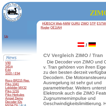
ZIMO
HÜBSCH Web
AMW
GURU
ZIMO
STP
ESTW
Rogler
OE1IAH
Up
/
CV Vergleich ZIMO / Tran
Die Decoder von ZIMO und C
V90
StEin
v. Tran gehören von ihren Eig
E44
zu den besten derzeit verfüg
1020 / E94
Decodern. Die Motoransteuer
Roco BR215 Rep.
Ausregelung ist sehr gut und
Piko 1041
parametrierbar. Weiters unterst
Lokbilder MX32
Piko 1216
Elektronik auch die ZIMO Feat
Piko Herkules
Zugnummernimpulse und
Ampel Demo
Decoder IDs
Geschwindigkeitslimittierung. 
MX9AZN
/ ALA