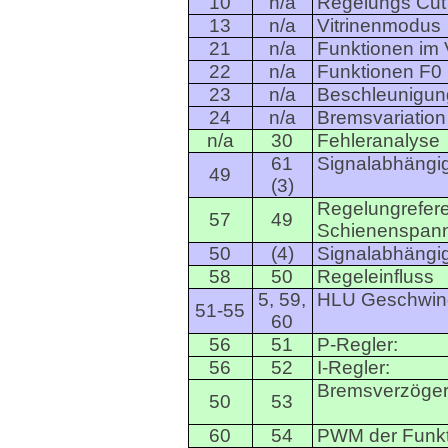
10
n/a
Regelungs Cut
13
n/a
Vitrinenmodus
21
n/a
Funktionen im 
22
n/a
Funktionen F0
23
n/a
Beschleunigung
24
n/a
Bremsvariation
n/a
30
Fehleranalyse
61
Signalabhängi
49
(3)
Regelungrefer
57
49
Schienenspan
50
(4)
Signalabhängi
58
50
Regeleinfluss
5, 59,
HLU Geschwind
51-55
60
56
51
P-Regler:
56
52
I-Regler:
Bremsverzöge
50
53
60
54
PWM der Funk