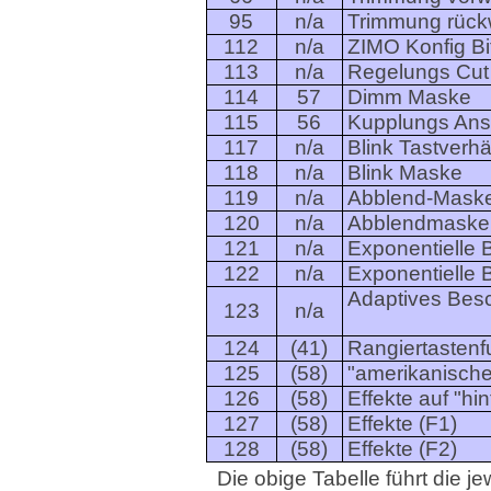
95
n/a
Trimmung rück
112
n/a
ZIMO Konfig Bi
113
n/a
Regelungs Cut 
114
57
Dimm Maske
115
56
Kupplungs Ans
117
n/a
Blink Tastverhä
118
n/a
Blink Maske
119
n/a
Abblend-Mask
120
n/a
Abblendmaske 
121
n/a
Exponentielle
122
n/a
Exponentielle
Adaptives Bes
123
n/a
124
(41)
Rangiertastenf
125
(58)
"amerikanische"
126
(58)
Effekte auf "hi
127
(58)
Effekte (F1)
128
(58)
Effekte (F2)
Die obige Tabelle führt die je