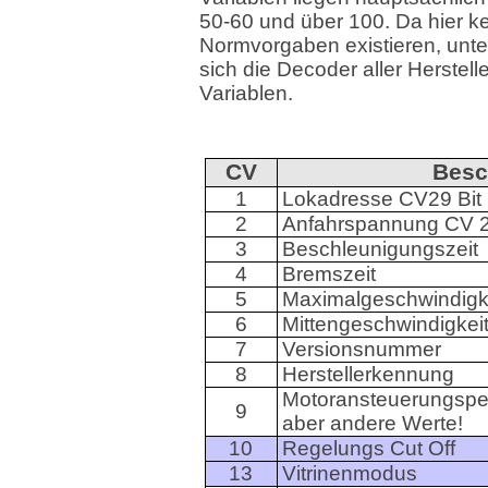
50-60 und über 100. Da hier k
Normvorgaben existieren, unt
sich die Decoder aller Herstell
Variablen.
CV
Besc
1
Lokadresse CV29 Bit 
2
Anfahrspannung CV 29
3
Beschleunigungszeit
4
Bremszeit
5
Maximalgeschwindigke
6
Mittengeschwindigkeit
7
Versionsnummer
8
Herstellerkennung
Motoransteuerungspe
9
aber andere Werte!
10
Regelungs Cut Off
13
Vitrinenmodus