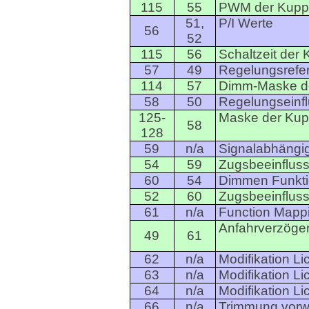
115
55
PWM der Kupp
51,
P/I Werte
56
52
115
56
Schaltzeit de
57
49
Regelungsrefe
114
57
Dimm-Maske d
58
50
Regelungseinf
125-
Maske der Ku
58
128
59
n/a
Signalabhängig
54
59
Zugsbeeinfluss
60
54
Dimmen Funkt
52
60
Zugsbeeinfluss
61
n/a
Function Mapp
Anfahrverzöge
49
61
62
n/a
Modifikation Li
63
n/a
Modifikation Li
64
n/a
Modifikation Li
66
n/a
Trimmung vorw