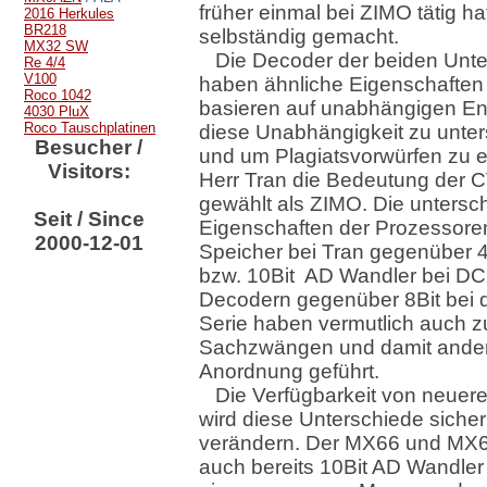
früher einmal bei ZIMO tätig ha
2016 Herkules
BR218
selbständig gemacht.
MX32 SW
Die Decoder der beiden Un
Re 4/4
V100
haben ähnliche Eigenschaften
Roco 1042
basieren auf unabhängigen En
4030 PluX
Roco Tauschplatinen
diese Unabhängigkeit zu unter
Besucher /
und um Plagiatsvorwürfen zu 
Visitors:
Herr Tran die Bedeutung der C
gewählt als ZIMO. Die untersc
Seit / Since
Eigenschaften der Prozessore
2000-12-01
Speicher bei Tran gegenüber 
bzw. 10Bit AD Wandler bei DC
Decodern gegenüber 8Bit bei 
Serie haben vermutlich auch z
Sachzwängen und damit ande
Anordnung geführt.
Die Verfügbarkeit von neuere
wird diese Unterschiede sicherl
verändern. Der MX66 und MX
auch bereits 10Bit AD Wandler