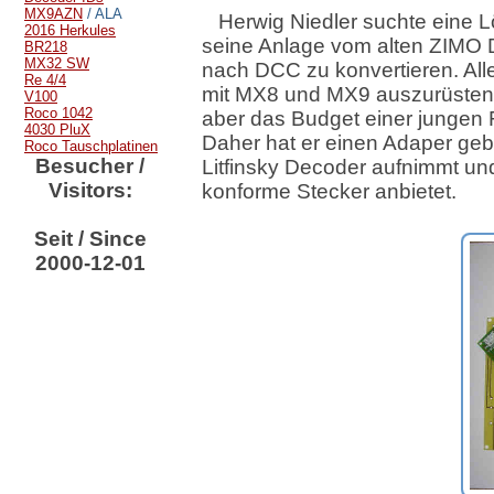
MX9AZN
/ ALA
Herwig Niedler suchte eine 
2016 Herkules
seine Anlage vom alten ZIMO 
BR218
MX32 SW
nach DCC zu konvertieren. All
Re 4/4
mit MX8 und MX9 auszurüsten
V100
Roco 1042
aber das Budget einer jungen 
4030 PluX
Daher hat er einen Adaper geb
Roco Tauschplatinen
Besucher /
Litfinsky Decoder aufnimmt u
Visitors:
konforme Stecker anbietet.
Seit / Since
2000-12-01