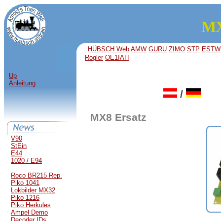
MX
HÜBSCH Web
AMW
GURU
ZIMO
STP
ESTW
Rogler
OE1IAH
Up
Anleitung
/
MX8 Ersatz
V90
StEin
E44
1020 / E94
Roco BR215 Rep.
Piko 1041
Lokbilder MX32
Piko 1216
Piko Herkules
Ampel Demo
Decoder IDs