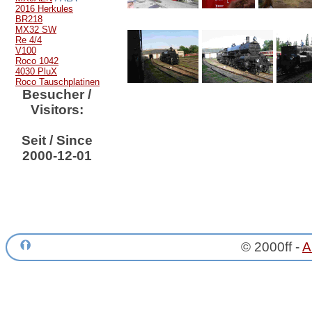
2016 Herkules
BR218
MX32 SW
Re 4/4
V100
Roco 1042
4030 PluX
Roco Tauschplatinen
Besucher /
Visitors:
Seit / Since
2000-12-01
© 2000ff -
A