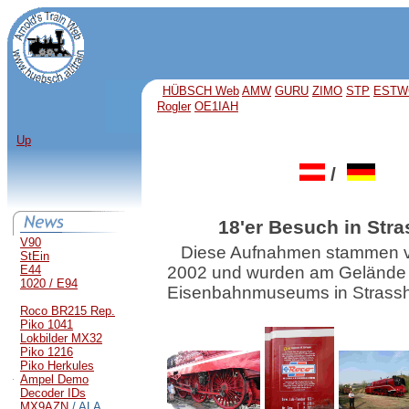
HÜBSCH Web
AMW
GURU
ZIMO
STP
ESTW
Rogler
OE1IAH
Up
/
18'er Besuch in Stra
V90
Diese Aufnahmen stammen v
StEin
E44
2002 und wurden am Gelände
1020 / E94
Eisenbahnmuseums in Strassh
Roco BR215 Rep.
Piko 1041
Lokbilder MX32
Piko 1216
Piko Herkules
Ampel Demo
Decoder IDs
MX9AZN
/ ALA