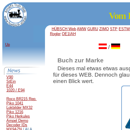
Vom 
HÜBSCH Web
AMW
GURU
ZIMO
STP
ESTW
Rogler
OE1IAH
Up
/
Buch zur Marke
Dieses mal etwas etwas aus
für dieses WEB. Dennoch glaub
V90
einen Blick wert.
StEin
E44
1020 / E94
Roco BR215 Rep.
Piko 1041
Lokbilder MX32
Piko 1216
Piko Herkules
Ampel Demo
Decoder IDs
MX9AZN
/ ALA