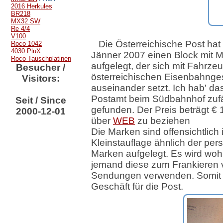
2016 Herkules
BR218
MX32 SW
Re 4/4
V100
Die Österreichische Post hat
Roco 1042
4030 PluX
Jänner 2007 einen Block mit 
Roco Tauschplatinen
aufgelegt, der sich mit Fahrze
Besucher /
österreichischen Eisenbahnge
Visitors:
auseinander setzt. Ich hab' d
Postamt beim Südbahnhof zufä
Seit / Since
gefunden. Der Preis beträgt €
2000-12-01
über
WEB
zu beziehen
Die Marken sind offensichtlich 
Kleinstauflage ähnlich der pers
Marken aufgelegt. Es wird wo
jemand diese zum Frankieren 
Sendungen verwenden. Somit 
Geschäft für die Post.