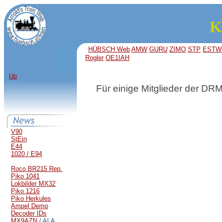
K
HÜBSCH Web
AMW
GURU
ZIMO
STP
ESTW
Rogler
OE1IAH
Up
Für einige Mitglieder der DRMB
V90
StEin
E44
1020 / E94
Roco BR215 Rep.
Piko 1041
Lokbilder MX32
Piko 1216
Piko Herkules
Ampel Demo
Decoder IDs
MX9AZN
/ ALA