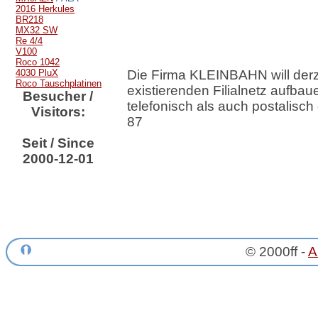
2016 Herkules
BR218
MX32 SW
Re 4/4
V100
Roco 1042
4030 PluX
Die Firma KLEINBAHN will derze
Roco Tauschplatinen
existierenden Filialnetz aufbau
Besucher /
telefonisch als auch postalisch
Visitors:
87
Seit / Since
2000-12-01
© 2000ff -
A