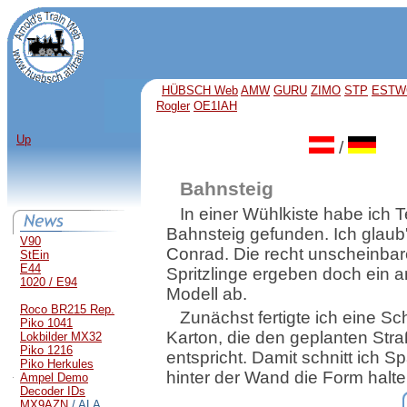
HÜBSCH Web
AMW
GURU
ZIMO
STP
ESTW
Rogler
OE1IAH
Up
/
Bahnsteig
In einer Wühlkiste habe ich Te
Bahnsteig gefunden. Ich glaub'
V90
Conrad. Die recht unscheinba
StEin
E44
Spritzlinge ergeben doch ein 
1020 / E94
Modell ab.
Roco BR215 Rep.
Zunächst fertigte ich eine S
Piko 1041
Karton, die den geplanten Str
Lokbilder MX32
Piko 1216
entspricht. Damit schnitt ich S
Piko Herkules
hinter der Wand die Form halte
Ampel Demo
Decoder IDs
MX9AZN
/ ALA