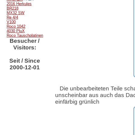
2016 Herkules
BR218
MX32 SW
Re 4/4
V100
Roco 1042
4030 PluX
Roco Tauschplatinen
Besucher /
Visitors:
Seit / Since
2000-12-01
Die unbearbeiteten Teile sch
unscheinbar aus auch das Dac
einfärbig grünlich