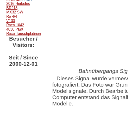
2016 Herkules
BR218
MX32 SW
Re 4/4
V100
Roco 1042
4030 PluX
Roco Tauschplatinen
Besucher /
Visitors:
Seit / Since
2000-12-01
Bahnübergangs Signa
Dieses Signal wurde vermes
fotografiert. Das Foto war Grun
Modellsignale. Durch Bearbei
Computer entstand das Signalfe
Modelle.