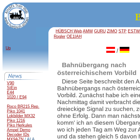
B
HÜBSCH Web
AMW
GURU
ZIMO
STP
ESTW
Rogler
OE1IAH
Up
/
Bahnübergang nach
österreichischem Vorbild
Diese Seite beschreibt den 
V90
Bahnübergangs nach österrei
StEin
E44
Vorbild. Zunächst habe ich ei
1020 / E94
Nachmittag damit verbracht di
Roco BR215 Rep.
dreieckige Signal zu suchen, 
Piko 1041
ohne Erfolg. Dann man nächs
Lokbilder MX32
Piko 1216
komm' ich an diesem Übergang
Piko Herkules
wo ich jeden Tag am Weg zur Ar
Ampel Demo
Decoder IDs
und da stehen gleich 5 davon
MX9AZN
/ ALA