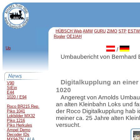
HÜBSCH Web
AMW
GURU
ZIMO
STP
ESTW
Rogler
OE1IAH
Up
/
Umbaubericht von Bernhard B
Digitalkupplung an einer
V90
StEin
1020
E44
Angeregt von Arnolds Umbau
1020 / E94
an alten Kleinbahn Loks und fa
Roco BR215 Rep.
der Roco Digitalkupplung hab i
Piko 1041
Lokbilder MX32
meiner ca. 25 Jahre alten Kle
Piko 1216
versucht.
Piko Herkules
Ampel Demo
Decoder IDs
MX9AZN
/ ALA