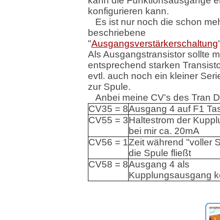
kann die Funktionsausgänge 
konfigurieren kann.
Es ist nur noch die schon me
beschriebene
"
Ausgangsverstärkerschaltung
Als Ausgangstransistor sollte 
entsprechend starken Transisto
evtl. auch noch ein kleiner Ser
zur Spule.
Anbei meine CV's des Tran 
CV35 = 8
Ausgang 4 auf F1 Ta
CV55 = 3
Haltestrom der Kuppl
bei mir ca. 20mA
CV56 = 1
Zeit während "voller 
die Spule fließt
CV58 = 8
Ausgang 4 als
Kupplungsausgang ko