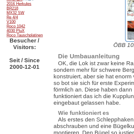
2016 Herkules
BR218
MX32 SW
Re 4/4
V100
Roco 1042
4030 PluX
Roco Tauschplatinen
Besucher /
ÖBB 102
Visitors:
Die Umbauanleitung
Seit / Since
OK, die Lok ist zwar keine Ra
2000-12-01
sondern mehr für schwere Ber
konstruiert, aber sie hat enorm 
so bot sie sich für erste Exper
förmlich an. Diese haben dann 
funktioniert das ich die Kupplun
eingebaut gelassen habe.
Wie funktioniert es
Als erstes den Schlepphaken
abschrauben und eine Bügelk
montieren. Den Bügel so justie