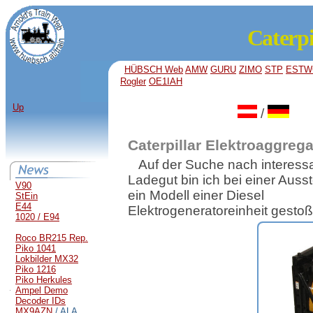
Caterpi
HÜBSCH Web
AMW
GURU
ZIMO
STP
ESTW
Rogler
OE1IAH
Up
/
Caterpillar Elektroaggrega
Auf der Suche nach interes
Ladegut bin ich bei einer Ausst
V90
ein Modell einer Diesel
StEin
E44
Elektrogeneratoreinheit gesto
1020 / E94
Roco BR215 Rep.
Piko 1041
Lokbilder MX32
Piko 1216
Piko Herkules
Ampel Demo
Decoder IDs
MX9AZN
/ ALA