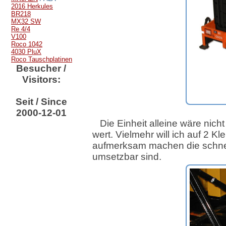
2016 Herkules
BR218
MX32 SW
Re 4/4
V100
Roco 1042
4030 PluX
Roco Tauschplatinen
Besucher /
Visitors:
Seit / Since
2000-12-01
Die Einheit alleine wäre nicht
wert. Vielmehr will ich auf 2 Kl
aufmerksam machen die schne
umsetzbar sind.