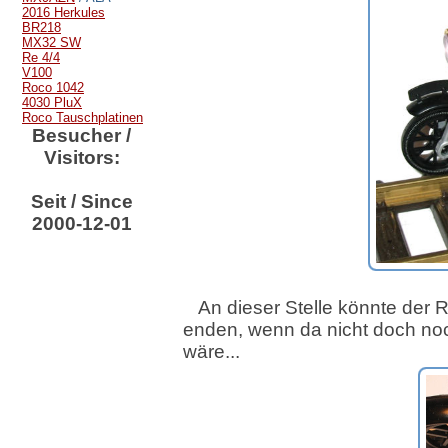
2016 Herkules
BR218
MX32 SW
Re 4/4
V100
Roco 1042
4030 PluX
Roco Tauschplatinen
Besucher /
Visitors:
Seit / Since
2000-12-01
An dieser Stelle könnte der 
enden, wenn da nicht doch no
wäre...