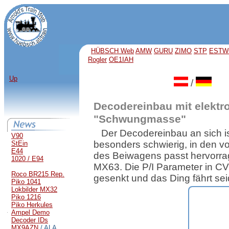
HÜBSCH Web
AMW
GURU
ZIMO
STP
ESTW
Rogler
OE1IAH
Up
/
Decodereinbau mit elektr
"Schwungmasse"
Der Decodereinbau an sich is
V90
besonders schwierig, in den vo
StEin
E44
des Beiwagens passt hervorra
1020 / E94
MX63. Die P/I Parameter in CV
Roco BR215 Rep.
gesenkt und das Ding fährt se
Piko 1041
Lokbilder MX32
Piko 1216
Piko Herkules
Ampel Demo
Decoder IDs
MX9AZN
/ ALA