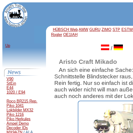
HÜBSCH Web
AMW
GURU
ZIMO
STP
ESTW
Rogler
OE1IAH
Up
/
Aristo Craft Mikado
An sich eine einfache Sache:
Schnittstelle Blindstecker rau
V90
Rein fertig. Nur so einfach ist 
StEin
E44
auch wider nicht will man auß
1020 / E94
auch noch anderes mit der L
Roco BR215 Rep.
Piko 1041
Lokbilder MX32
Piko 1216
Piko Herkules
Ampel Demo
Decoder IDs
MX9AZN
/ ALA