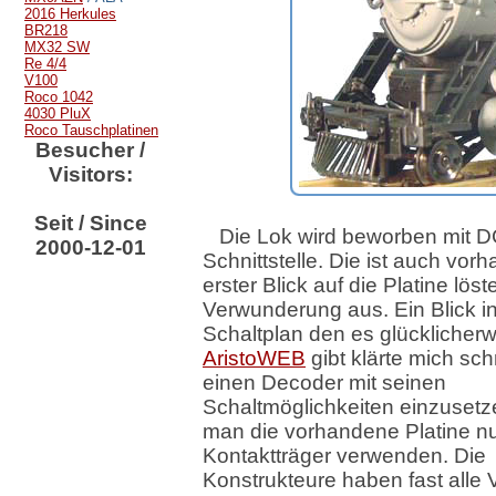
2016 Herkules
BR218
MX32 SW
Re 4/4
V100
Roco 1042
4030 PluX
Roco Tauschplatinen
Besucher /
Visitors:
Seit / Since
Die Lok wird beworben mit 
2000-12-01
Schnittstelle. Die ist auch vor
erster Blick auf die Platine lös
Verwunderung aus. Ein Blick i
Schaltplan den es glücklicher
AristoWEB
gibt klärte mich sch
einen Decoder mit seinen
Schaltmöglichkeiten einzuset
man die vorhandene Platine nu
Kontaktträger verwenden. Die
Konstrukteure haben fast alle