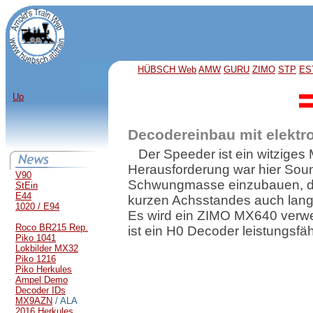
HÜBSCH Web
AMW
GURU
ZIMO
STP
ES
Up
Decodereinbau mit elekt
Der Speeder ist ein witziges
Herausforderung war hier Soun
V90
Schwungmasse einzubauen, dam
StEin
E44
kurzen Achsstandes auch lan
1020 / E94
Es wird ein ZIMO MX640 verwen
Roco BR215 Rep.
ist ein H0 Decoder leistungsfä
Piko 1041
Lokbilder MX32
Piko 1216
Piko Herkules
Ampel Demo
Decoder IDs
MX9AZN
/ ALA
2016 Herkules