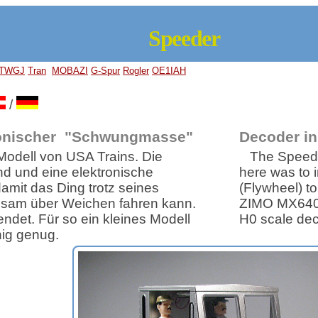
Speeder
TWGJ
Tran
MOBAZI
G-Spur
Rogler
OE1IAH
/
ronischer "Schwungmasse"
Decoder ins
 Modell von USA Trains. Die
The Speede
d und eine elektronische
here was to i
it das Ding trotz seines
(Flywheel) t
gsam über Weichen fahren kann.
ZIMO MX640 i
det. Für so ein kleines Modell
H0 scale dec
hig genug.