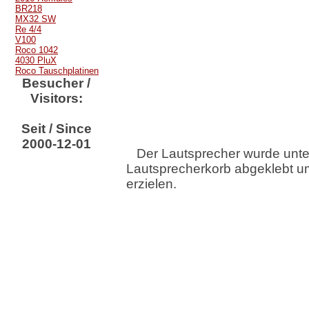
BR218
MX32 SW
Re 4/4
V100
Roco 1042
4030 PluX
Roco Tauschplatinen
Besucher /
Visitors:
Seit / Since
2000-12-01
Der Lautsprecher wurde unte
Lautsprecherkorb abgeklebt u
erzielen.