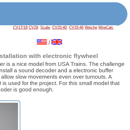
CV17/18
CV29
,
Scale
,
CV33-40
,
CV33-46
Weiche
WireCalc
/
tallation with electronic flywheel
r is a nice model from USA Trains. The challenge
nstall a sound decoder and a electronic buffer
o allow slow movements even over turnouts. A
s used for the project. For this small model that
oder is good enough.