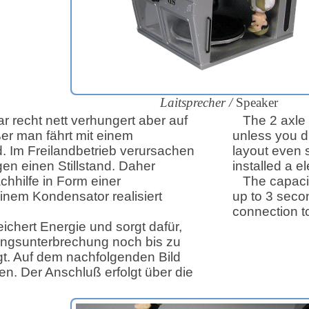
Laitsprecher
/
Speaker
r recht nett verhungert aber auf
The 2 axle 
er man fährt mit einem
unless you dr
 Im Freilandbetrieb verursachen
layout even s
en einen Stillstand. Daher
installed a e
hhilfe in Form einer
The capaci
inem Kondensator realisiert
up to
3
secon
connection t
chert Energie und sorgt dafür,
ngsunterbrechung noch bis zu
t. Auf dem nachfolgenden Bild
en. Der Anschluß erfolgt über die