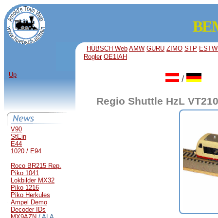
BEM
HÜBSCH Web
AMW
GURU
ZIMO
STP
ESTW
Rogler
OE1IAH
Up
/
Regio Shuttle HzL VT21
V90
StEin
E44
1020 / E94
Roco BR215 Rep.
Piko 1041
Lokbilder MX32
Piko 1216
Piko Herkules
Ampel Demo
Decoder IDs
MX9AZN
/ ALA