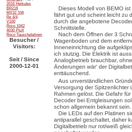
2016 Herkules
Dieses Modell von BEMO ist
BR218
MX32 SW
fährt gut und scheint leicht zu d
Re 4/4
durch die angebotene Decode
V100
Roco 1042
Schnittstelle.
4030 PluX
Nach dem Öffnen der 3 Sch
Roco Tauschplatinen
Besucher /
Wagenboden und dem entfern
Visitors:
Inneneinrichtung die aufgeklips
ich stutzig. Die Elektrik ist aus
Seit / Since
Analogbetrieb brauchbar, ohn
2000-12-01
Änderungen wär' der Digitalbet
enttäuschend.
Aus unverständlichen Gründe
Versorgung der Spitzenlichter
Rahmen gelöst. Die Gefahr für
Decoder bei Entgleisungen sol
schon allgemein bekannt sein.
Die LEDs auf den Platinen s
antiparallel geschaltet, daher 
Digitalbetrieb nur rot/weiß gleic