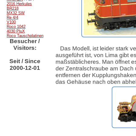
2016 Herkules
BR218
MX32 SW
Re 4/4
V100
Roco 1042
4030 PluX
Roco Tauschplatinen
Besucher /
Visitors:
Das Modell, ist leider stark v
ausgeführt ist, von Lima gibt es
Seit / Since
maßstäblicheres. Man öffnet e
2000-12-01
der Zentralschraube am Dach
entfernen der Kupplungshake
das Gehäuse nach oben abheb