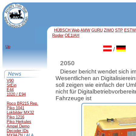
HÜBSCH Web
AMW
GURU
ZIMO
STP
ESTW
Rogler
OE1IAH
Up
/
2050
Dieser bericht wendet sich i
Wesentlichen an Digitalisierein
V90
soll zeigen wie einfach der Um
StEin
E44
nicht für Digitalbetriebvorbereit
1020 / E94
Fahrzeuge ist
Roco BR215 Rep.
Piko 1041
Lokbilder MX32
Piko 1216
Piko Herkules
Ampel Demo
Decoder IDs
MX9AZN
/ ALA