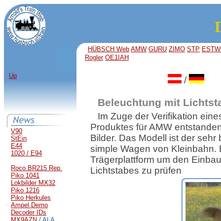
HÜBSCH Web
AMW
GURU
ZIMO
STP
ESTW
Rogler
OE1IAH
Up
/
Beleuchtung mit Lichtst
Im Zuge der Verifikation ein
Produktes für AMW entstanden
V90
Bilder. Das Modell ist der sehr
StEin
E44
simple Wagen von Kleinbahn. E
1020 / E94
Trägerplattform um den Einba
Roco BR215 Rep.
Lichtstabes zu prüfen
Piko 1041
Lokbilder MX32
Piko 1216
Piko Herkules
Ampel Demo
Decoder IDs
MX9AZN
/ ALA