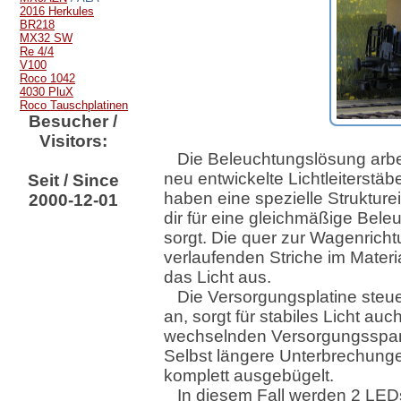
2016 Herkules
BR218
MX32 SW
Re 4/4
V100
Roco 1042
4030 PluX
Roco Tauschplatinen
Besucher /
Visitors:
Die Beleuchtungslösung arbe
neu entwickelte Lichtleiterstäb
Seit / Since
haben eine spezielle Strukture
2000-12-01
dir für eine gleichmäßige Bele
sorgt. Die quer zur Wagenrich
verlaufenden Striche im Materi
das Licht aus.
Die Versorgungsplatine steu
an, sorgt für stabiles Licht auc
wechselnden Versorgungsspa
Selbst längere Unterbrechung
komplett ausgebügelt.
In diesem Fall werden 2 LED