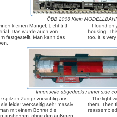
ÖBB 2068 Klein MODELLBAH
nen kleinen Mangel, Licht tritt
I found onl
rial. Das wurde auch von
housing. Thi
n festgestellt. Man kann das
too. It is ve
ben.
Innenseite abgedeckt /
inner side c
ne spitzen Zange vorsichtig aus
The light 
ie leider werkseitig sehr massiv
them. Then t
man mit einem Bohrer die
reassembled
en ausbohren, ohne den äußeren