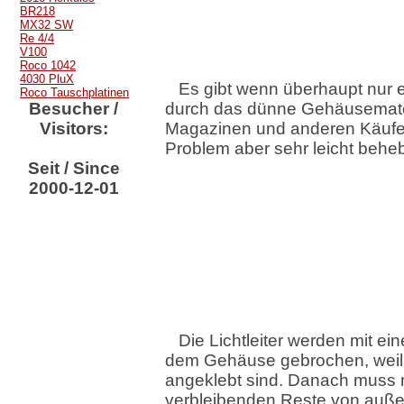
BR218
MX32 SW
Re 4/4
V100
Roco 1042
4030 PluX
Es gibt wenn überhaupt nur ei
Roco Tauschplatinen
Besucher /
durch das dünne Gehäusemate
Visitors:
Magazinen und anderen Käufer
Problem aber sehr leicht behe
Seit / Since
2000-12-01
Die Lichtleiter werden mit ei
dem Gehäuse gebrochen, weil s
angeklebt sind. Danach muss 
verbleibenden Reste von auß