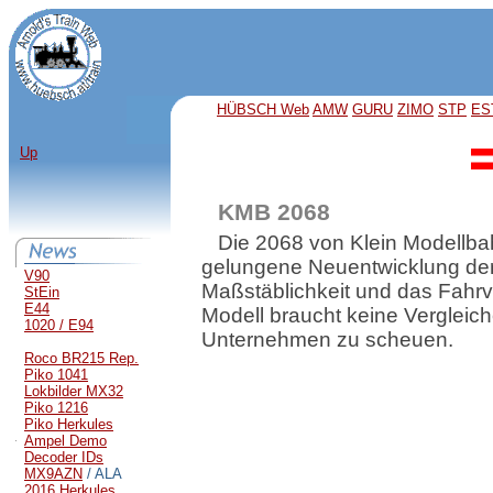
HÜBSCH Web
AMW
GURU
ZIMO
STP
ES
Up
KMB 2068
Die 2068 von Klein Modellbah
gelungene Neuentwicklung der 
V90
Maßstäblichkeit und das Fahrve
StEin
E44
Modell braucht keine Vergleic
1020 / E94
Unternehmen zu scheuen.
Roco BR215 Rep.
Piko 1041
Lokbilder MX32
Piko 1216
Piko Herkules
Ampel Demo
Decoder IDs
MX9AZN
/ ALA
2016 Herkules