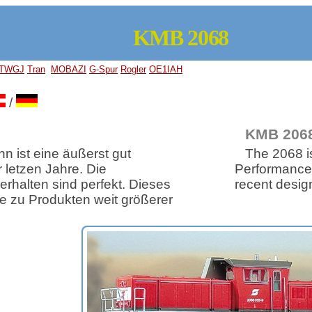
KMB 2068
TWGJ
Tran
MOBAZI
G-Spur
Rogler
OE1IAH
/
KMB 206
n ist eine äußerst gut
The 2068 is
letzen Jahre. Die
Performance 
rhalten sind perfekt. Dieses
recent desig
he zu Produkten weit größerer