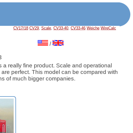
CV17/18
CV29
,
Scale
,
CV33-40
,
CV33-46
Weiche
WireCalc
/
8
 a really fine product. Scale and operational
are perfect. This model can be compared with
ns of much bigger companies.