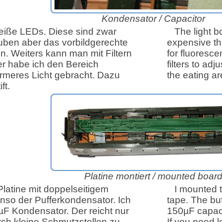
Kondensator /
Capacitor
 weiße LEDs. Diese sind zwar
The light b
auben aber das vorbildgerechte
expensive tha
en. Weiters kann man mit Filtern
for fluoresce
ier habe ich den Bereich
filters to ad
ärmeres Licht gebracht. Dazu
the eating ar
ft.
Platine montiert /
mounted boar
Platine mit doppelseitigem
I mounted 
nso der Pufferkondensator. Ich
tape. The bu
F Kondensator. Der reicht nur
150µF capacit
ch kleine Schmutzstellen zu
If you need 