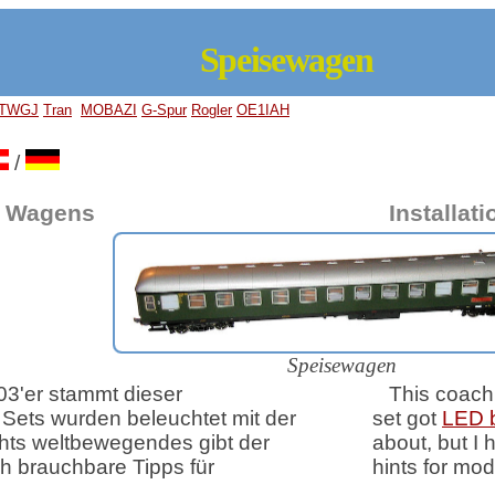
Speisewagen
TWGJ
Tran
MOBAZI
G-Spur
Rogler
OE1IAH
/
o Wagens
Installat
Speisewagen
 03'er stammt dieser
This coach i
Sets wurden beleuchtet mit der
set got
LED 
chts weltbewegendes gibt der
about, but I
ch brauchbare Tipps für
hints for mod