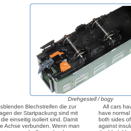
Drehgestell /
bogy
blenden Blechstreifen die zur
All cars ha
gen der Startpackung sind mit
have normal a
e einseitig isoliert sind. Damit
both sides o
 die Achse verbunden. Wenn man
against insu