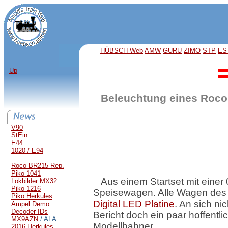
HÜBSCH Web
AMW
GURU
ZIMO
STP
ES
Up
Beleuchtung eines Roc
V90
StEin
E44
1020 / E94
Roco BR215 Rep.
Piko 1041
Aus einem Startset mit einer
Lokbilder MX32
Piko 1216
Speisewagen. Alle Wagen des 
Piko Herkules
Digital LED Platine
. An sich ni
Ampel Demo
Decoder IDs
Bericht doch ein paar hoffentli
MX9AZN
/ ALA
Modellbahner.
2016 Herkules