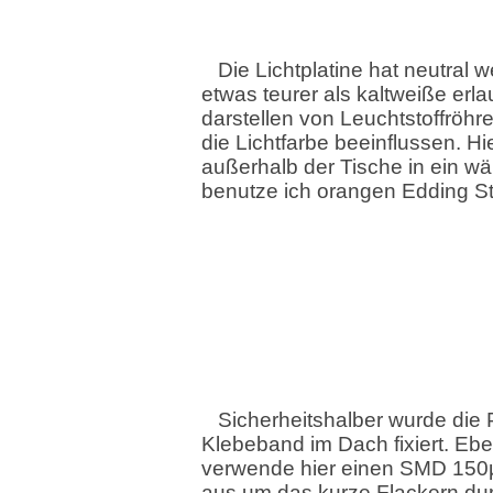
Die Lichtplatine hat neutral
etwas teurer als kaltweiße erl
darstellen von Leuchtstoffröhr
die Lichtfarbe beeinflussen. H
außerhalb der Tische in ein w
benutze ich orangen Edding Sti
Sicherheitshalber wurde die 
Klebeband im Dach fixiert. Ebe
verwende hier einen SMD 150µ
aus um das kurze Flackern dur