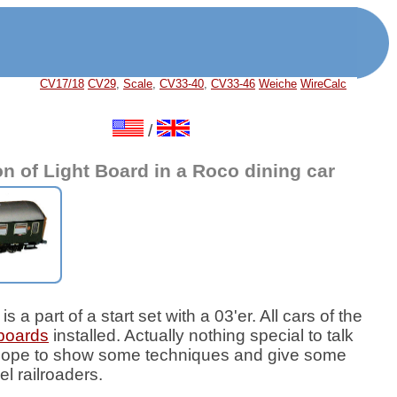
CV17/18
CV29
,
Scale
,
CV33-40
,
CV33-46
Weiche
WireCalc
/
ion of Light Board in a Roco dining car
s a part of a start set with a 03'er. All cars of the
boards
installed. Actually nothing special to talk
 hope to show some techniques and give some
el railroaders.