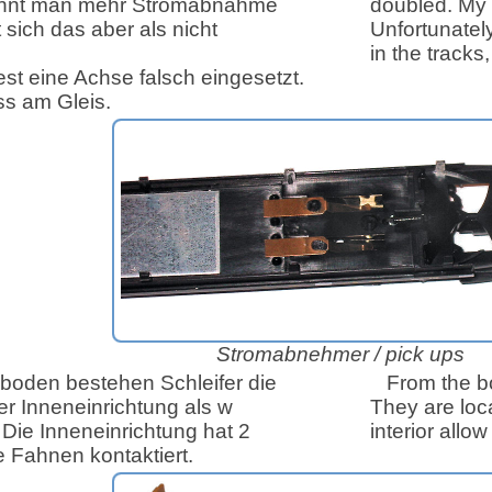
innt man mehr Stromabnahme
doubled. My 
sich das aber als nicht
Unfortunately
in the tracks
st eine Achse falsch eingesetzt.
ss am Gleis.
Stromabnehmer /
pick ups
oden bestehen Schleifer die
From the bo
 Inneneinrichtung als w
They are loca
Die Inneneinrichtung hat 2
interior allo
 Fahnen kontaktiert.