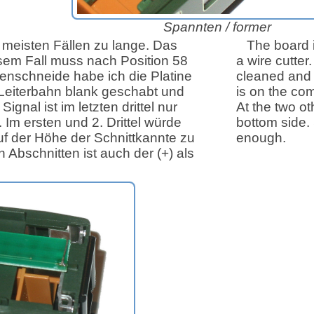
Spannten /
former
en meisten Fällen zu lange. Das
The board is
esem Fall muss nach Position 58
a wire cutter
tenschneide habe ich die Platine
cleaned and c
Leiterbahn blank geschabt und
is on the com
gnal ist im letzten drittel nur
At the two ot
 Im ersten und 2. Drittel würde
bottom side. 
uf der Höhe der Schnittkannte zu
enough.
 Abschnitten ist auch der (+) als