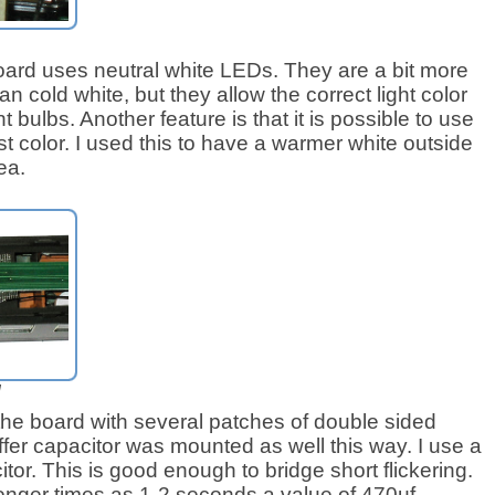
oard uses neutral white LEDs. They are a bit more
n cold white, but they allow the correct light color
nt bulbs. Another feature is that it is possible to use
just color. I used this to have a warmer white outside
ea.
d
the board with several patches of double sided
ffer capacitor was mounted as well this way. I use a
or. This is good enough to bridge short flickering.
longer times as 1-2 seconds a value of 470µf -