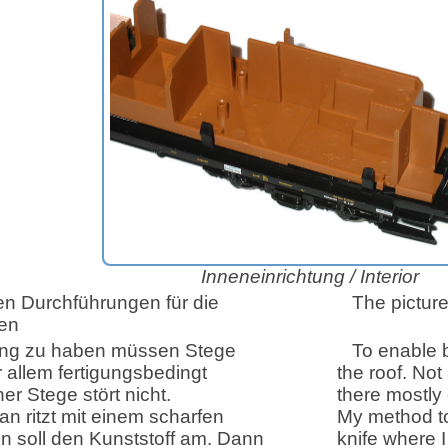
Inneneinrichtung /
Interior
en Durchführungen für die
The pictur
en
ung zu haben müssen Stege
To enable b
r allem fertigungsbedingt
the roof. Not
r Stege stört nicht.
there mostly
n ritzt mit einem scharfen
My method to 
n soll den Kunststoff am. Dann
knife where I