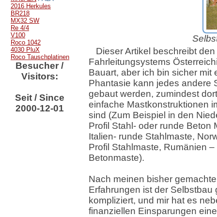
2016 Herkules
BR218
MX32 SW
Re 4/4
V100
Selbs
Roco 1042
4030 PluX
Dieser Artikel beschreibt de
Roco Tauschplatinen
Fahrleitungsystems Österreich
Besucher /
Bauart, aber ich bin sicher mit
Visitors:
Phantasie kann jedes andere
gebaut werden, zumindest dor
Seit / Since
einfache Mastkonstruktionen i
2000-12-01
sind (Zum Beispiel in den Nied
Profil Stahl- oder runde Beton 
Italien- runde Stahlmaste, Nor
Profil Stahlmaste, Rumänien –
Betonmaste).
Nach meinen bisher gemacht
Erfahrungen ist der Selbstbau 
kompliziert, und mir hat es ne
finanziellen Einsparungen ei