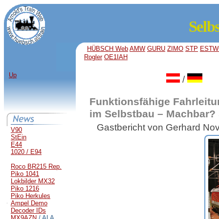
Selb
HÜBSCH Web
AMW
GURU
ZIMO
STP
ESTW
Rogler
OE1IAH
Up
/
Funktionsfähige Fahrleitu
im Selbstbau – Machbar? 
Gastbericht von Gerhard No
V90
StEin
E44
1020 / E94
Roco BR215 Rep.
Piko 1041
Lokbilder MX32
Piko 1216
Piko Herkules
Ampel Demo
Decoder IDs
MX9AZN
/ ALA