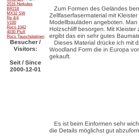
2016 Herkules
Zum Formen des Geländes benu
BR218
MX32 SW
Zellfaserfasermaterial mit Kleiste
Re 4/4
Modellbauläden angeboten. Man 
V100
Roco 1042
Holzschliff besorgen. Mit Kleiste
4030 PluX
ergibt das ein sehr gutes Baumate
Roco Tauschplatinen
Besucher /
Dieses Material drücke ich mit 
Visitors:
Woodland Form die in Europa von 
gekauft.
Seit / Since
2000-12-01
Es ist beim Einformen sehr wich
die Details möglichst gut abzufor