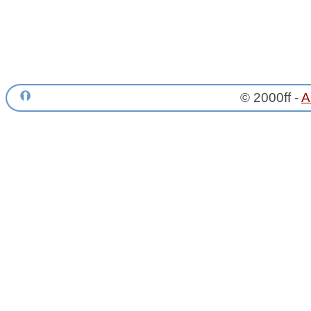
© 2000ff -
A