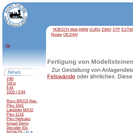
HÜBSCH Web
AMW
GURU
ZIMO
STP
ESTW
Rogler
OE1IAH
Up
Fertigung von Modellsteine
Zur Gestaltung von Anlagendeta
Felswände
oder ähnliches. Diese 
V90
StEin
E44
1020 / E94
Roco BR215 Rep.
Piko 1041
Lokbilder MX32
Piko 1216
Piko Herkules
Ampel Demo
Decoder IDs
MX9AZN
/ ALA