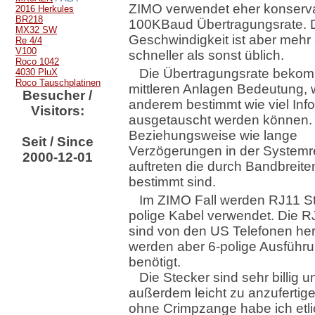
ZIMO verwendet eher konserva
2016 Herkules
BR218
100KBaud Übertragungsrate. 
MX32 SW
Geschwindigkeit ist aber mehr 
Re 4/4
V100
schneller als sonst üblich.
Roco 1042
Die Übertragungsrate bekom
4030 PluX
Roco Tauschplatinen
mittleren Anlagen Bedeutung, w
Besucher /
anderem bestimmt wie viel Inf
Visitors:
ausgetauscht werden können.
Beziehungsweise wie lange
Seit / Since
Verzögerungen in der Systemr
2000-12-01
auftreten die durch Bandbreit
bestimmt sind.
Im ZIMO Fall werden RJ11 S
polige Kabel verwendet. Die R
sind von den US Telefonen her
werden aber 6-polige Ausführ
benötigt.
Die Stecker sind sehr billig 
außerdem leicht zu anzufertige
ohne Crimpzange habe ich etli