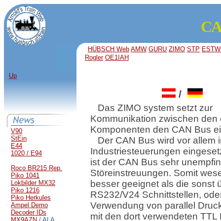
CA
HÜBSCH Web
AMW
GURU
ZIMO
STP
ESTW
Rogler
OE1IAH
Up
/
Das ZIMO system setzt zur
Kommunikation zwischen den 
Komponenten den CAN Bus ei
V90
StEin
Der CAN Bus wird vor allem 
E44
Industriesteuerungen eingesetz
1020 / E94
ist der CAN Bus sehr unempfin
Roco BR215 Rep.
Störeinstreuungen. Somit wese
Piko 1041
besser geeignet als die sonst 
Lokbilder MX32
Piko 1216
RS232/V24 Schnittstellen, oder
Piko Herkules
Verwendung von parallel Druck
Ampel Demo
Decoder IDs
mit den dort verwendeten TTL 
MX9AZN
/ ALA