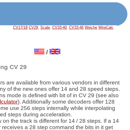
CV17/18
CV29
,
Scale
,
CV33-40
,
CV33-46
Weiche
WireCalc
/
ng CV 29
 are available from various vendors in different
ny of the new ones offer 14 and 28 speed steps.
s mode is defined with bit of in CV 29 (see also
lculator
). Additionally some decoders offer 128
me use 256 steps internally while interpolating
d steps during acceleration.
on the track is different for 14 / 28 steps. If a 14
 receives a 28 step command the bits in it get