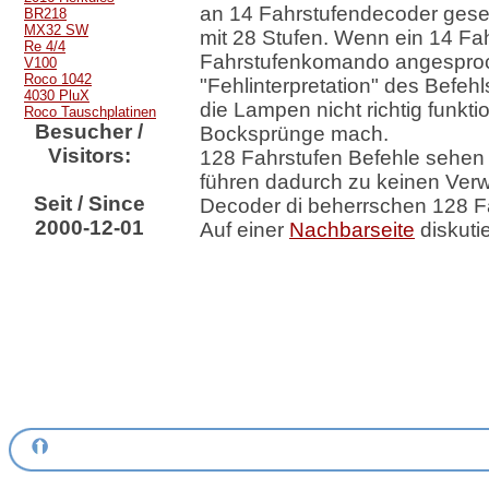
an 14 Fahrstufendecoder ges
BR218
MX32 SW
mit 28 Stufen. Wenn ein 14 Fa
Re 4/4
Fahrstufenkomando angesproc
V100
Roco 1042
"Fehlinterpretation" des Befeh
4030 PluX
die Lampen nicht richtig funkt
Roco Tauschplatinen
Besucher /
Bocksprünge mach.
Visitors:
128 Fahrstufen Befehle sehen
führen dadurch zu keinen Verw
Seit / Since
Decoder di beherrschen 128 F
2000-12-01
Auf einer
Nachbarseite
diskuti