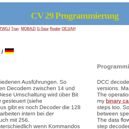
CV 29 Programmierung
TWGJ
Tran
MOBAZI
G-Spur
Rogler
OE1IAH
/
Programmi
hiedenen Ausführungen. So
DCC decoders
ielen Decodern zwischen 14 und
versions. Ma
iese Umschaltung wird über Bit
The operation
9 gesteuert (siehe
my
binary ca
aus gibt es noch Decoder die 128
steps too. So
rbeiten intern bei der
between spee
uch mit 256.
The data flow 
unterschiedlich wenn Kommandos
step decoder