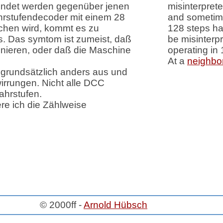
endet werden gegenüber jenen
misinterprete
hrstufendecoder mit einem 28
and sometim
hen wird, kommt es zu
128 steps ha
ls. Das symtom ist zumeist, daß
be misinterp
ionieren, oder daß die Maschine
operating in
At a
neighbo
 grundsätzlich anders aus und
irrungen. Nicht alle DCC
ahrstufen.
ere ich die Zählweise
© 2000ff -
Arnold Hübsch