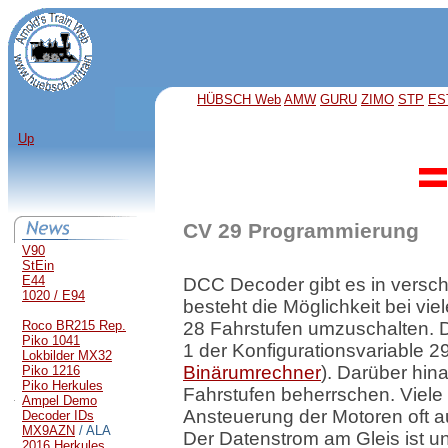
HÜBSCH Web
AMW
GURU
ZIMO
STP
ES
Up
CV 29 Programmierung
V90
StEin
E44
DCC Decoder gibt es in versc
1020 / E94
besteht die Möglichkeit bei v
Roco BR215 Rep.
28 Fahrstufen umzuschalten. D
Piko 1041
1 der Konfigurationsvariable 2
Lokbilder MX32
Binärumrechner
). Darüber hin
Piko 1216
Piko Herkules
Fahrstufen beherrschen. Viele a
Ampel Demo
Ansteuerung der Motoren oft a
Decoder IDs
MX9AZN
/ ALA
Der Datenstrom am Gleis ist 
2016 Herkules