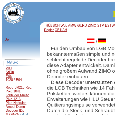
HÜBSCH Web
AMW
GURU
ZIMO
STP
ESTW
Rogler
OE1IAH
Up
/
Für den Umbau von LGB Mode
bekanntermaßen simple und n
schlecht regelnde Decoder ha
diese Adapter entwickelt. Dam
V90
ohne großem Aufwand ZIMO o
StEin
E44
Decoder einbauen.
1020 / E94
Diese Decoder unterstützen e
die LGB Techniken wie 14 Fah
Roco BR215 Rep.
Piko 1041
Pulsketten, weiters können di
Lokbilder MX32
Erweiterungen wie HLU Steue
Piko 1216
Piko Herkules
Quittierungsimpulse verwende
Ampel Demo
Durch die Steck- und Schraub
Decoder IDs
MX9AZN
/ ALA