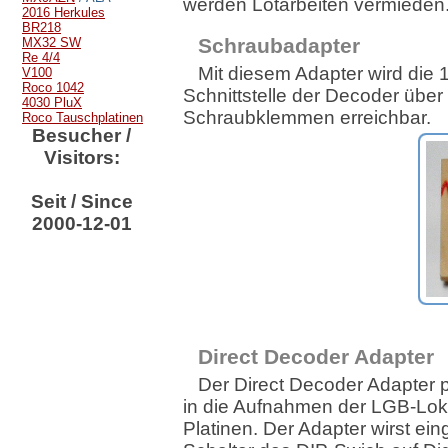
werden Lötarbeiten vermieden
2016 Herkules
BR218
Schraubadapter
MX32 SW
Re 4/4
Mit diesem Adapter wird die 
V100
Roco 1042
Schnittstelle der Decoder über
4030 PluX
Schraubklemmen erreichbar.
Roco Tauschplatinen
Besucher /
Visitors:
Seit / Since
2000-12-01
Direct Decoder Adapter
Der Direct Decoder Adapter 
in die Aufnahmen der LGB-Lok 
Platinen. Der Adapter wirst ein