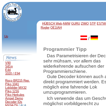
HÜBSCH Web
AMW
GURU
ZIMO
STP
ESTW
Rogler
OE1IAH
Up
/
Programmier Tipp
Das Parametrisieren der Deco
sehr mühsam, vor allem das
V90
widerkehrende aufsuchen der
StEin
E44
Programmierschiene.
1020 / E94
Gute Decoder können auch 
Roco BR215 Rep.
direkt programmiert werden. Es
Piko 1041
möglich eine fahrende Lok
Lokbilder MX32
Piko 1216
umzuprogrammieren.
Piko Herkules
Ich verwende das um Geschw
Ampel Demo
Decoder IDs
möglichst vorbildgerecht zu
MX9AZN
/ ALA