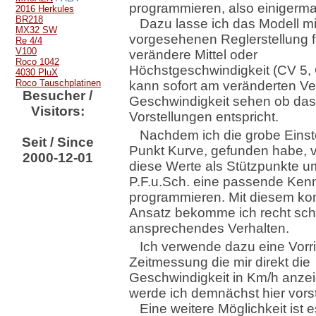
programmieren, also einigerma
2016 Herkules
BR218
Dazu lasse ich das Modell mi
MX32 SW
vorgesehenen Reglerstellung 
Re 4/4
V100
verändere Mittel oder
Roco 1042
Höchstgeschwindigkeit (CV 5, 
4030 PluX
Roco Tauschplatinen
kann sofort am veränderten Ver
Besucher /
Geschwindigkeit sehen ob da
Visitors:
Vorstellungen entspricht.
Nachdem ich die grobe Einste
Seit / Since
Punkt Kurve, gefunden habe, 
2000-12-01
diese Werte als Stützpunkte u
P.F.u.Sch. eine passende Kenn
programmieren. Mit diesem ko
Ansatz bekomme ich recht schn
ansprechendes Verhalten.
Ich verwende dazu eine Vorr
Zeitmessung die mir direkt die
Geschwindigkeit in Km/h anzei
werde ich demnächst hier vorst
Eine weitere Möglichkeit ist e