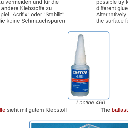
u vermeiden und für die
possible try 
 andere Klebstoffe zu
different glue
l "Acrifix" oder "Stabilit".
Alternativel
r die keine Schmauchspuren
the surface 
Loctine 460
lfe
sieht mit gutem Klebstoff
The
ballast