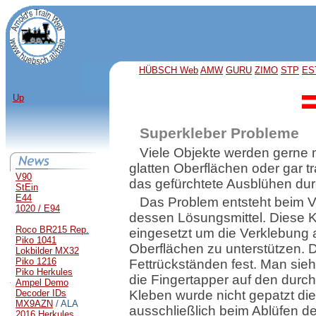
HÜBSCH Web
AMW
GURU
ZIMO
STP
ES
Up
Superkleber Probleme
Viele Objekte werden gerne 
glatten Oberflächen oder gar tr
V90
das gefürchtete Ausblühen durc
StEin
E44
Das Problem entsteht beim V
1020 / E94
dessen Lösungsmittel. Diese 
Roco BR215 Rep.
eingesetzt um die Verklebung a
Piko 1041
Oberflächen zu unterstützen. 
Lokbilder MX32
Piko 1216
Fettrückständen fest. Man sieh
Piko Herkules
die Fingertapper auf den durc
Ampel Demo
Decoder IDs
Kleben wurde nicht gepatzt di
MX9AZN
/ ALA
ausschließlich beim Ablüfen d
2016 Herkules