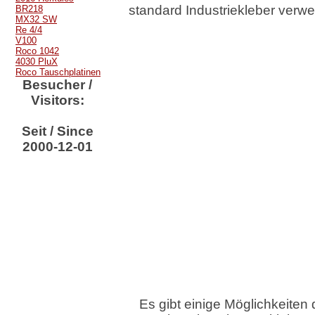
standard Industriekleber verwe
BR218
MX32 SW
Re 4/4
V100
Roco 1042
4030 PluX
Roco Tauschplatinen
Besucher /
Visitors:
Seit / Since
2000-12-01
Es gibt einige Möglichkeiten