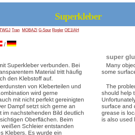
Superkleber
TWGJ
Tran
MOBAZI
G-Spur
Rogler
OE1IAH
/
super gl
mit Superkleber verbunden. Bei
Many objec
ansparentem Material tritt häufig
some surface
h den Klebstoff auf.
erdunsten von Kleberteilen und
The proble
Kombination wird gerne
should help t
uch mit nicht perfekt gereinigten
Unfortunately
Der Dampf setzt sich gerne an
surface and 
t im nachstehenden Bild deutlich
grease is loc
hsichtigen Oberflächen. Beim
is also used 
e weißen Schleier entstanden
es Klebers. Es wurde ein