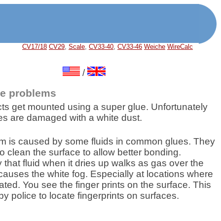
CV17/18
CV29
,
Scale
,
CV33-40
,
CV33-46
Weiche
WireCalc
/
ue problems
ts get mounted using a super glue. Unfortunately
s are damaged with a white dust.
m is caused by some fluids in common glues. They
o clean the surface to allow better bonding.
 that fluid when it dries up walks as gas over the
causes the white fog. Especially at locations where
ated. You see the finger prints on the surface. This
by police to locate fingerprints on surfaces.