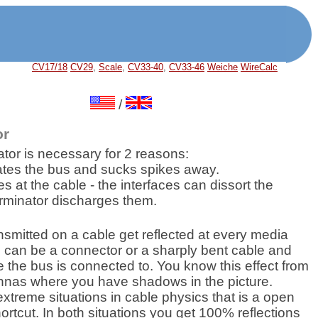
CV17/18
CV29
,
Scale
,
CV33-40
,
CV33-46
Weiche
WireCalc
/
or
tor is necessary for 2 reasons:
nates the bus and sucks spikes away.
es at the cable - the interfaces can dissort the
erminator discharges them.
nsmitted on a cable get reflected at every media
 can be a connector or a sharply bent cable and
 the bus is connected to. You know this effect from
nas where you have shadows in the picture.
xtreme situations in cable physics that is a open
rtcut. In both situations you get 100% reflections