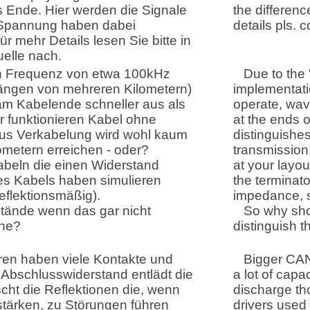
 Ende. Hier werden die Signale
the differenc
d Spannung haben dabei
details pls. 
r mehr Details lesen Sie bitte in
uelle nach.
gen Frequenz von etwa 100kHz
Due to the
längen von mehreren Kilometern)
implementati
 am Kabelende schneller aus als
operate, wave
r funktionieren Kabel ohne
at the ends 
us Verkabelung wird wohl kaum
distinguishes
metern erreichen - oder?
transmission
beln die einen Widerstand
at your layou
s Kabels haben simulieren
the terminat
eflektionsmäßig).
impedance, si
tände wenn das gar nicht
So why shou
hne?
distinguish t
en haben viele Kontakte und
Bigger CAN
 Abschlusswiderstand entlädt die
a lot of capa
cht die Reflektionen die, wenn
discharge tho
stärken, zu Störungen führen
drivers used 