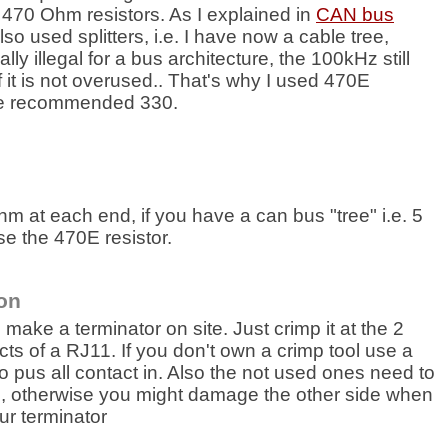
470 Ohm resistors. As I explained in
CAN bus
lso used splitters, i.e. I have now a cable tree,
lly illegal for a bus architecture, the 100kHz still
 if it is not overused.. That's why I used 470E
the recommended 330.
 at each end, if you have a can bus "tree" i.e. 5
se the 470E resistor.
on
o make a terminator on site. Just crimp it at the 2
ts of a RJ11. If you don't own a crimp tool use a
o pus all contact in. Also the not used ones need to
, otherwise you might damage the other side when
ur terminator