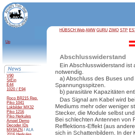
HÜBSCH Web
AMW
GURU
ZIMO
STP
ES
Up
Abschlusswiderstand
Ein Abschlusswiderstand ist 
notwendig.
V90
a) Abschluss des Buses un
StEin
Spannungsspitzen.
E44
1020 / E94
b) parasitäre Kapazitäten ent
Roco BR215 Rep.
Das Signal am Kabel wird be
Piko 1041
Mediums mehr oder weniger star
Lokbilder MX32
Piko 1216
Stecker, die Module selbst und
Piko Herkules
Bei schlechten Antennen von F
Ampel Demo
Decoder IDs
Refflektions-Effekt (aus ande
MX9AZN
/ ALA
sich in Schattenbildern. In der
2016 Herkules