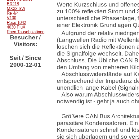
Werte Kurzschluss und offenes
BR218
MX32 SW
zu 100% reflektiert Strom un
Re 4/4
unterschiedliche Phasenlage, fü
V100
Roco 1042
einer Elektronik Grundlagen Q
4030 PluX
Roco Tauschplatinen
Aufgrund der relativ niedri
Besucher /
(Langwellen Radio mit Wellen
Visitors:
löschen sich die Reflektionen
die Signalfolge wechselt. Dahe
Seit / Since
Abschluss. Die Übliche CAN B
2000-12-01
den Umfang von mehreren Kilo
Abschlusswiderstände auf Ka
entsprechend der Impedanz de
unendlich lange Kabel (Signalr
Also warum Abschlusswiders
notwendig ist - geht ja auch o
Größere CAN Bus Architektur
parasitäre Kondensatoren. Ein
Kondensatoren schnell und lös
sie sich überlagern und so ver