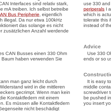
AN Interfaces sind relativ stark,
use 330 and 
 mA treiben. Ich selbst betreibe
periperals
I a
AN Bus Peripherie
, eigentlich
which is actua
h illegal. Da nur etwa 100kHz
tolerate this
ktioniert das solange es nicht
instead of 
er zusätzlichen Anzahl werdende
Advice
des CAN Busses einen 330 Ohm
Use 330 Ohm
nen Baum haben verwenden Sie
ends or so u
Constructi
ann man ganz leicht durch
It is easy t
Widerstand wird in die mittleren
middle contac
teckers gecrimpt. Wenn man kein
screwdriver t
ie Kontaktfedern mit einem
be pushed in
n. Es müssen alle Kontaktfedern
you insert yo
Gegenseite nicht beschädigt