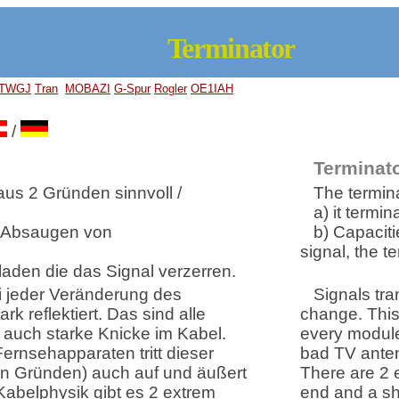
Terminator
TWGJ
Tran
MOBAZI
G-Spur
Rogler
OE1IAH
/
Terminat
aus 2 Gründen sinnvoll /
The termina
a) it termi
d Absaugen von
b) Capaciti
signal, the t
laden die das Signal verzerren.
i jeder Veränderung des
Signals tra
k reflektiert. Das sind alle
change. This
 auch starke Knicke im Kabel.
every module
ernsehapparaten tritt dieser
bad TV anten
ren Gründen) auch auf und äußert
There are 2 e
 Kabelphysik gibt es 2 extrem
end and a sho