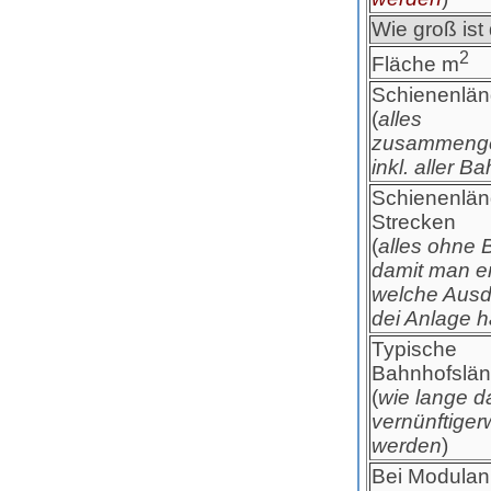
Wie groß ist
2
Fläche m
Schienenlän
(
alles
zusammenge
inkl. aller B
Schienenlä
Strecken
(
alles ohne 
damit man e
welche Aus
dei Anlage h
Typische
Bahnhofslä
(
wie lange d
vernünftiger
werden
)
Bei Modulan