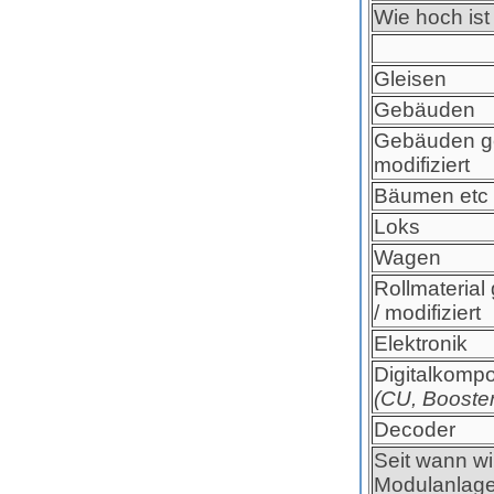
Wie hoch ist
Gleisen
Gebäude
Gebäuden ge
modifiziert
Bäumen et
Loks
Wagen
Rollmaterial 
/ modifiziert
Elektronik
Digitalkomp
(CU, Booster
Decoder
Seit wann wi
Modulanlage