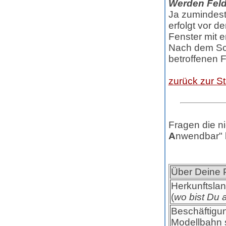
Werden Felde
Ja zumindest
erfolgt vor d
Fenster mit 
Nach dem Sc
betroffenen F
zurück zur St
Fragen die nic
A
nwendbar" 
Über Deine 
Herkunftsla
(
wo bist Du 
Beschäftigun
Modellbahn s