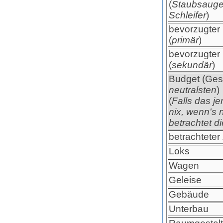
(
Staubsauge
Schleifer
)
bevorzugter 
(
primär
)
bevorzugter 
(
sekundär
)
Budget (Ges
neutralsten
)
(
Falls das j
nix, wenn's 
betrachtet di
betrachteter
Loks
Wagen
Geleise
Gebäude
Unterbau