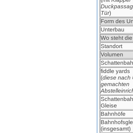
Duckpassag
Tür
)
Form des Un
Unterbau
Wo steht die
Standort
Volumen
Schattenbah
fiddle yards
(
diese nach 
gemachten
Abstelleinri
Schattenbah
Gleise
Bahnhöfe
Bahnhofsgle
(insgesamt)