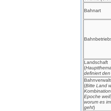
Bahnart
Bahnbetriebs
Landschaft
(
Hauptthema
definiert den
Bahnverwal
(
Bitte Land 
Kombination 
Epoche wei
worum es im 
geht
)