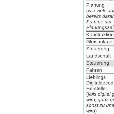
Planung
(
wie viele Ja
bereits dara
Summe der
Planungszei
Konstruktion
Gleisanlage
Steuerung
Landschaft
Steuerung
Fahren
Lieblings
Digitaldecod
Hersteller
(
falls digital
wird, ganz gr
sonst zu um
wird
)