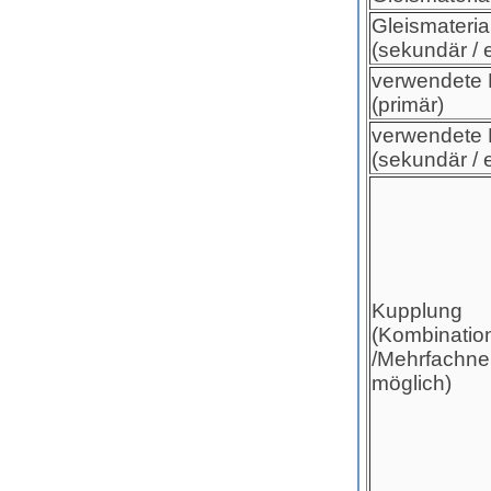
Gleismateria
(sekundär /
verwendete 
(primär)
verwendete 
(sekundär /
Kupplung
(Kombinatio
/Mehrfachn
möglich)