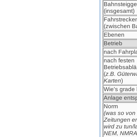
Bahnsteigge
(insgesamt)
Fahrstrecke
(zwischen B
Ebenen
Betrieb
nach Fahrpl
nach festen
Betriebsablä
(
z.B. Güterw
Karten
)
Wie's grade
Anlage entsp
Norm
(was so von
Zeitungen e
wird zu tun/
NEM, NMRA, 