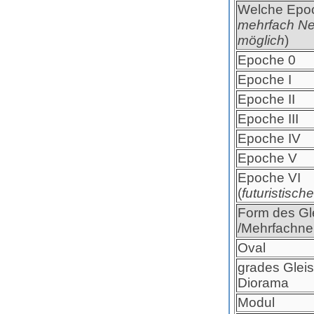
Welche Epoc
mehrfach Ne
möglich
)
Epoche 0
Epoche I
Epoche II
Epoche III
Epoche IV
Epoche V
Epoche VI
(
futuristisch
Form des Gl
/Mehrfachne
Oval
grades Gleis
Diorama
Modul