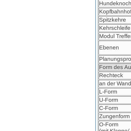
Hundeknoc
Kopfbahnho
Spitzkehre
Kehrschleife
Modul Treffe
Ebenen
Planungspr
Form des Au
Rechteck
an der Wand
L-Form
U-Form
C-Form
Zungenform
O-Form
(
mit Klappe/