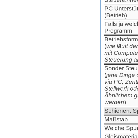
PC Unterstü
(Betrieb)
Falls ja wel
Programm
Betriebsfor
(
wie läuft de
mit Compute
Steuerung a
Sonder Ste
(
jene Dinge d
via PC, Zentr
Stellwerk od
Ähnlichem 
werden
)
Schienen, S
Maßstab
Welche Spur
Gleismaterial