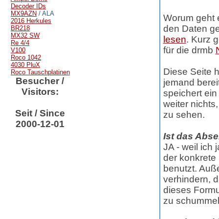
Decoder IDs
MX9AZN
/ ALA
Worum geht e
2016 Herkules
den Daten g
BR218
MX32 SW
lesen
. Kurz g
Re 4/4
für die drmb
V100
Roco 1042
4030 PluX
Diese Seite h
Roco Tauschplatinen
Besucher /
jemand bereit
Visitors:
speichert ei
weiter nichts
Seit / Since
zu sehen.
2000-12-01
Ist das Abs
JA - weil ic
der konkrete
benutzt. Auß
verhindern, 
dieses Formul
zu schummel