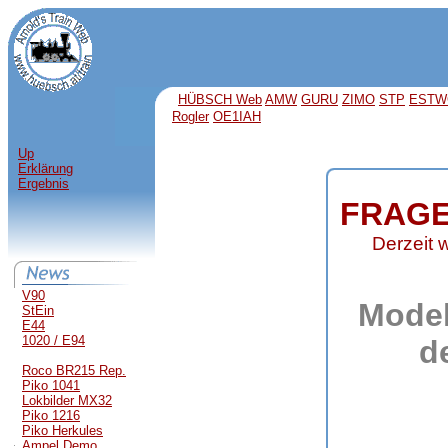
HÜBSCH Web
AMW
GURU
ZIMO
STP
ESTW
Rogler
OE1IAH
Up
Erklärung
Ergebnis
FRAGE
Derzeit 
V90
Model
StEin
E44
1020 / E94
d
Roco BR215 Rep.
Piko 1041
Lokbilder MX32
Piko 1216
Piko Herkules
Ampel Demo