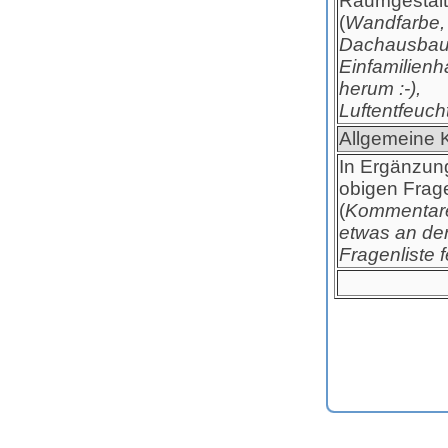
Raumgestal
(
Wandfarbe,
Dachausbau
Einfamilien
herum :-),
Luftentfeucht
Allgemeine
In Ergänzun
obigen Frag
(
Kommentare 
etwas an de
Fragenliste f