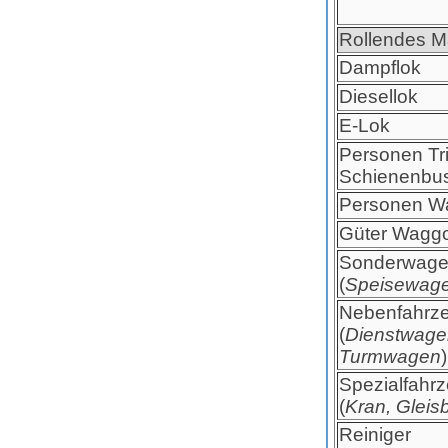
Rollendes Ma
Dampflok
Diesellok
E-Lok
Personen T
Schienenbus
Personen W
Güter Wagg
Sonderwag
(
Speisewag
Nebenfahrz
(
Dienstwage
Turmwagen
)
Spezialfahr
(
Kran, Gleis
Reiniger