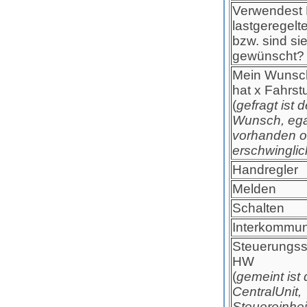
Verwendest
lastgeregelt
bzw. sind sie
gewünscht?
Mein Wunsc
hat x Fahrst
(
gefragt ist d
Wunsch, ega
vorhanden o
erschwinglic
Handregler
Melden
Schalten
Interkommun
Steuerungss
HW
(
gemeint ist 
CentralUnit,
Steuereinhei