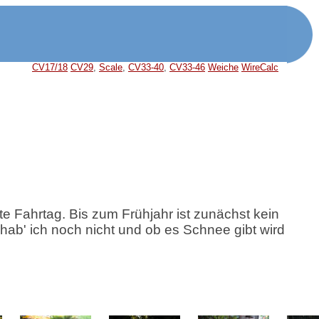
CV17/18
CV29
,
Scale
,
CV33-40
,
CV33-46
Weiche
WireCalc
te Fahrtag. Bis zum Frühjahr ist zunächst kein
 hab' ich noch nicht und ob es Schnee gibt wird