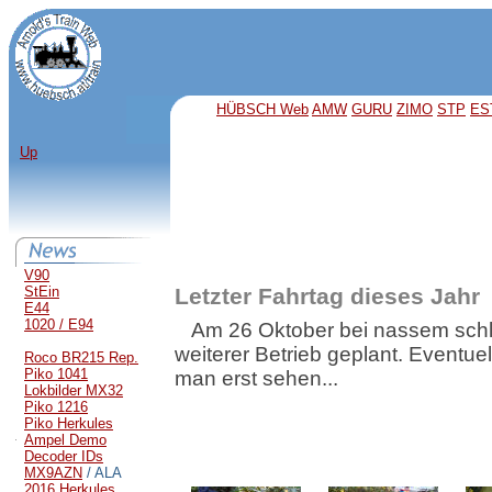
HÜBSCH Web
AMW
GURU
ZIMO
STP
ES
Up
V90
StEin
Letzter Fahrtag dieses Jahr
E44
1020 / E94
Am 26 Oktober bei nassem schlec
weiterer Betrieb geplant. Eventue
Roco BR215 Rep.
Piko 1041
man erst sehen...
Lokbilder MX32
Piko 1216
Piko Herkules
Ampel Demo
Decoder IDs
MX9AZN
/ ALA
2016 Herkules