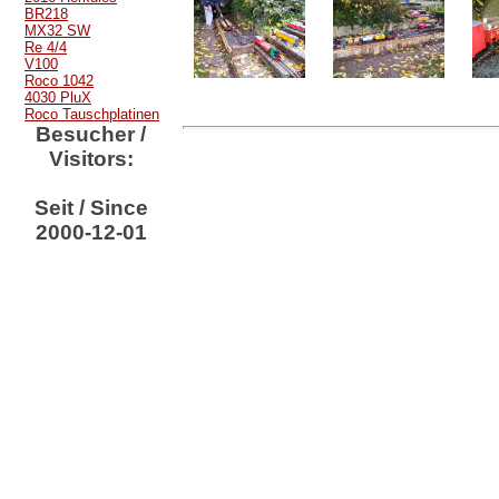
BR218
MX32 SW
Re 4/4
V100
Roco 1042
4030 PluX
Roco Tauschplatinen
Besucher /
Visitors:
Seit / Since
2000-12-01