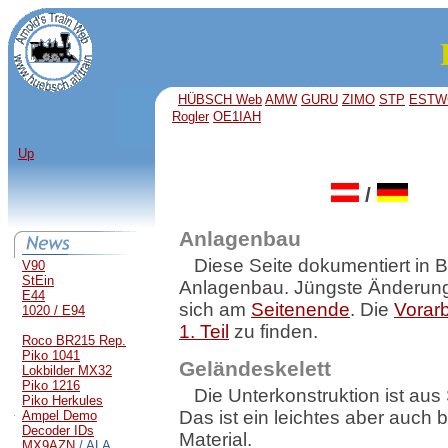
HÜBSCH Web
AMW
GURU
ZIMO
STP
ESTW
Rogler
OE1IAH
Up
/
Anlagenbau
Diese Seite dokumentiert in B
V90
StEin
Anlagenbau. Jüngste Änderun
E44
sich am
Seitenende
. Die
Vorarb
1020 / E94
1. Teil
zu finden.
Roco BR215 Rep.
Piko 1041
Geländeskelett
Lokbilder MX32
Piko 1216
Die Unterkonstruktion ist aus 
Piko Herkules
Das ist ein leichtes aber auch 
Ampel Demo
Decoder IDs
Material.
MX9AZN
/ ALA