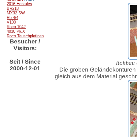
2016 Herkules
BR218
MX32 SW
Re 4/4
V100
Roco 1042
4030 PluX
Roco Tauschplatinen
Besucher /
Visitors:
Seit / Since
Rohbau 
2000-12-01
Die groben Geländekonturen
gleich aus dem Material geschn