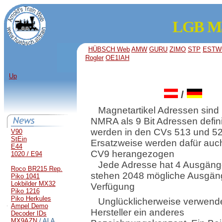
LGB Mag
HÜBSCH Web
AMW
GURU
ZIMO
STP
ESTW
Rogler
OE1IAH
Up
/
Magnetartikel Adressen sind
NMRA als 9 Bit Adressen defini
werden in den CVs 513 und 52
V90
StEin
Ersatzweise werden dafür au
E44
CV9 herangezogen
1020 / E94
Jede Adresse hat 4 Ausgäng
Roco BR215 Rep.
stehen 2048 mögliche Ausgän
Piko 1041
Lokbilder MX32
Verfügung
Piko 1216
Piko Herkules
Unglücklicherweise verwend
Ampel Demo
Hersteller ein anderes
Decoder IDs
MX9AZN
/ ALA