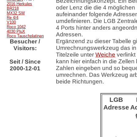
Bezeichnungskonzept. Ein Beis
2016 Herkules
oder Lenz die die 4 möglichen 
BR218
MX32 SW
aufeinander folgende Adresse
Re 4/4
umdefinieren. Die LGB Zentrale
V100
Roco 1042
4 Ports hinter anders angeord
4030 PluX
Adressen.
Roco Tauschplatinen
Ergänzend zu dieser Tabelle gi
Besucher /
Umrechnungswerkzeug das in
Visitors:
Titelzeile unter
Weiche
verlinkt
kann hier einfach in die Zellen 
Seit / Since
Zahlen eingeben und so beq
2000-12-01
umrechnen. Das Werkzeug arbe
beide Richtungen.
LGB
Adresse
A