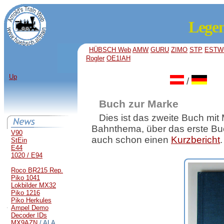
Lege
HÜBSCH Web
AMW
GURU
ZIMO
STP
ESTW
Rogler
OE1IAH
Up
/
Buch zur Marke
Dies ist das zweite Buch mit
Bahnthema, über das erste Buc
V90
auch schon einen
Kurzbericht
.
StEin
E44
1020 / E94
Roco BR215 Rep.
Piko 1041
Lokbilder MX32
Piko 1216
Piko Herkules
Ampel Demo
Decoder IDs
MX9AZN
/ ALA