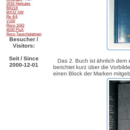
2016 Herkules
BR218
MX32 SW
Re 4/4
V100
Roco 1042
4030 PluX
Roco Tauschplatinen
Besucher /
Visitors:
Seit / Since
Das 2. Buch ist ähnlich dem 
2000-12-01
berichtet kurz über die Vorbild
einen Block der Marken mitge