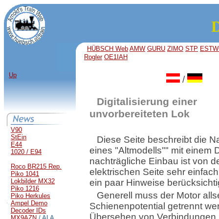
D
HÜBSCH Web
AMW
GURU
ZIMO
STP
ESTW
Rogler
OE1IAH
Up
/
Digitalisierung einer
unvorbereiteten Lok
V90
StEin
Diese Seite beschreibt die 
E44
eines "Altmodells"" mit einem 
1020 / E94
nachträgliche Einbau ist von d
Roco BR215 Rep.
elektrischen Seite sehr einfa
Piko 1041
Lokbilder MX32
ein paar Hinweise berücksichti
Piko 1216
Generell muss der Motor alls
Piko Herkules
Ampel Demo
Schienenpotential getrennt we
Decoder IDs
Übersehen von Verbindungen
MX9AZN
/ ALA