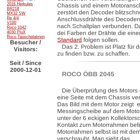
2016 Herkules
Chassis und einem Motoransc
BR218
zerstört den Decoder blitzschne
MX32 SW
Re 4/4
Anschlussdrähte des Decoder
V100
nach Schaltplan verbunden. Da
Roco 1042
4030 PluX
dei Farben der Drähte die ein
Roco Tauschplatinen
Standard
folgen sollen.
Besucher /
Das 2. Problem ist Platz für
Visitors:
zu finden bzw. zu schaffen.
Seit / Since
2000-12-01
ROCO ÖBB 2045
Die Überprüfung des Motors 
eine Seite mit dem Chassis ver
Das Bild mit dem Motor zeigt 
Messingscheibe auf dem Motor
unter der 6 eckigen Kollektors
Kontakt zum Motorrahmen befes
Motorrahmen selbst ist mit de
verschraubt. Man sieht das