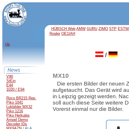
HÜBSCH Web
AMW
GURU
ZIMO
STP
ESTW
Rogler
OE1IAH
Up
/
MX10
V90
StEin
Die ersten Bilder der neuen Z
E44
aufgetaucht. Das Gerät wird a
1020 / E94
in Leipzig gezeigt werden. Na
Roco BR215 Rep.
soll auch diese Seite weitere De
Piko 1041
Lokbilder MX32
Vorerst einmal nur die Bilder.
Piko 1216
Piko Herkules
Ampel Demo
Decoder IDs
MX9AZN
/ ALA