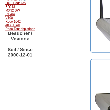
2016 Herkules
BR218
MX32 SW
Re 4/4
V100
Roco 1042
4030 PluX
Roco Tauschplatinen
Besucher /
Visitors:
Seit / Since
2000-12-01