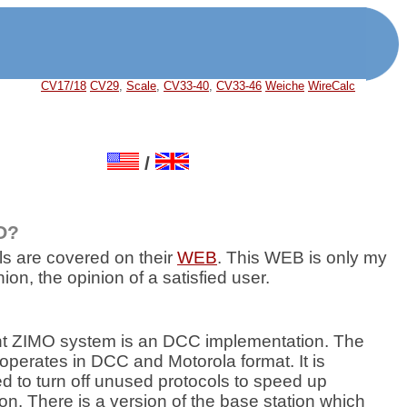
CV17/18
CV29
,
Scale
,
CV33-40
,
CV33-46
Weiche
WireCalc
/
O?
ls are covered on their
WEB
. This WEB is only my
ion, the opinion of a satisfied user.
t ZIMO system is an DCC implementation. The
operates in DCC and Motorola format. It is
to turn off unused protocols to speed up
n. There is a version of the base station which