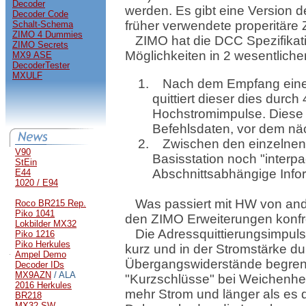
Decoder
werden. Es gibt eine Version d
Decoder Code
früher verwendete properitäre 
Schalt-Schema
ZIMO 4 Dummies
ZIMO hat die DCC Spezifikat
ZIMO Secrets
Möglichkeiten in 2 wesentliche
MX9 ASE
DecoderTester
MXULF
Nach dem Empfang eine
quittiert dieser dies durch
Hochstromimpulse. Diese I
Befehlsdaten, vor dem n
Zwischen den einzelnen
V90
Basisstation noch "interpac
StEin
Abschnittsabhängige Info
E44
1020 / E94
Was passiert mit HW von and
Roco BR215 Rep.
Piko 1041
den ZIMO Erweiterungen konfr
Lokbilder MX32
Die Adressquittierungsimpuls
Piko 1216
Piko Herkules
kurz und in der Stromstärke d
Ampel Demo
Übergangswiderstände begrenz
Decoder IDs
MX9AZN
/ ALA
"Kurzschlüsse" bei Weichenhe
2016 Herkules
mehr Strom und länger als es d
BR218
MX32 SW