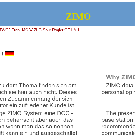
ZIMO
TWGJ
Tran
MOBAZI
G-Spur
Rogler
OE1IAH
/
Why ZIM
zu dem Thema finden sich am
ZIMO detai
ich sie hier auch nicht. Dieses
personal opin
kten Zusammenhang der sich
tor ein zufriedener Kunde ist.
itige ZIMO System eine DCC -
The presen
ion beherrscht aber auch das
base station 
nen wenn man das so nennen
recommended 
tät kann ein und ausgeschaltet
communicatio