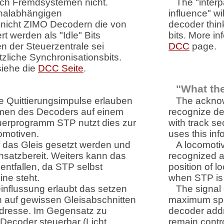
ch Fremdsystemen nicht.
The "interp
ignalabhängigen
influence" w
nicht ZIMO Decodern die von
decoder think
t werden als "Idle" Bits
bits. More i
n der Steuerzentrale sei
DCC
page.
tzliche Synchronisationsbits.
siehe die
DCC Seite
.
"What the
ie Quittierungsimpulse erlauben
The acknow
mmen des Decoders auf einem
recognize de
uerprogramm STP nutzt dies zur
with track se
omotiven.
uses this inf
 das Gleis gesetzt werden und
A locomoti
nsatzbereit. Weiters kann das
recognized al
entfallen, da STP selbst
position of l
ne steht.
when STP is 
nflussung erlaubt das setzen
The signal 
 auf gewissen Gleisabschnitten
maximum spee
dresse. Im Gegensatz zu
decoder addr
Decoder steuerbar (Licht,
remain contro