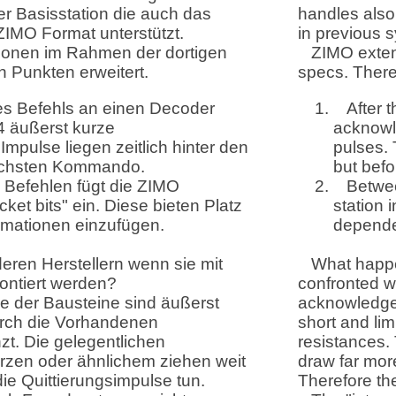
er Basisstation die auch das
handles also
ZIMO Format unterstützt.
in previous 
ionen im Rahmen der dortigen
ZIMO exten
n Punkten erweitert.
specs. There
s Befehls an einen Decoder
After 
 4 äußerst kurze
acknowle
mpulse liegen zeitlich hinter den
pulses.
ächsten Kommando.
but bef
 Befehlen fügt die ZIMO
Betwee
ket bits" ein. Diese bieten Platz
station i
rmationen einzufügen.
dependen
eren Herstellern wenn sie mit
What happen
ontiert werden?
confronted 
e der Bausteine sind äußerst
acknowledge
urch die Vorhandenen
short and lim
t. Die gelegentlichen
resistances. 
rzen oder ähnlichem ziehen weit
draw far mor
ie Quittierungsimpulse tun.
Therefore th