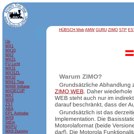
HÜBSCH Web
AMW
GURU
ZIMO
STP
ES
Up
MX1
MX10
MX2
MX21
FU Licht
MX31
MX31ZL
Warum ZIMO?
MX32
MX61 Tips
Grundsätzliche Abhandlung 
MX69 Voltage
ZIMO WEB
. Daher wiederhole 
MXDECUP
MX7
WEB steht auch nur im indire
MX8
darauf beschränkt, dass der Au
ZST
ABA
Grundsätzlich ist das derze
EPL Antriebe
MX9
Implementation. Die Basisstat
StEin
Motorolaformat (beide Versio
MXFU
MX9 Dummy
darf). Die Motorola Funktionali