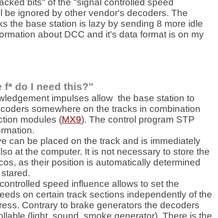
acked bits" of the "signal controlled speed
ill be ignored by other vendor's decoders. The
s the base station is lazy by sending 8 more idle
nformation about DCC and it's data format is on my
 f* do I need this?"
ledgement impulses allow the base station to
coders somewhere on the tracks in combination
ction modules (
MX9
). The control program STP
ormation.
ve can be placed on the track and is immediately
so at the computer. It is not necessary to store the
ocos, as their position is automatically determined
stared.
controlled speed influence allows to set the
ds on certain track sections independently of the
ess. Contrary to brake generators the decoders
llable (light, sound, smoke generator). There is the