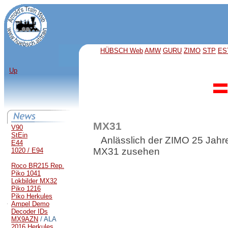
HÜBSCH Web
AMW
GURU
ZIMO
STP
ES
Up
MX31
V90
StEin
Anlässlich der ZIMO 25 Jahre
E44
MX31 zusehen
1020 / E94
Roco BR215 Rep.
Piko 1041
Lokbilder MX32
Piko 1216
Piko Herkules
Ampel Demo
Decoder IDs
MX9AZN
/ ALA
2016 Herkules