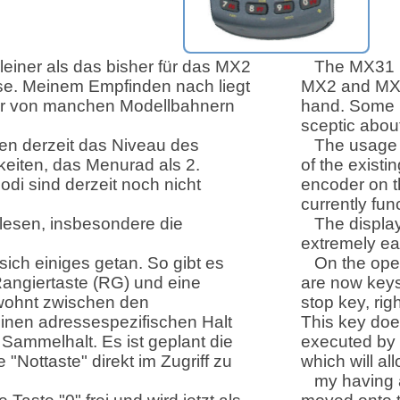
leiner als das bisher für das MX2
The MX31 i
. Meinem Empfinden nach liegt
MX2 and MX21
ber von manchen Modellbahnern
hand. Some m
sceptic abou
en derzeit das Niveau des
The usage p
keiten, das Menurad als 2.
of the exist
odi sind derzeit noch nicht
encoder on t
currently fun
 lesen, insbesondere die
The display
extremely ea
sich einiges getan. So gibt es
On the ope
 Rangiertaste (RG) und eine
are now keys
wohnt zwischen den
stop key, righ
einen adressespezifischen Halt
This key does
 Sammelhalt. Es ist geplant die
executed by 
Nottaste" direkt im Zugriff zu
which will a
my having 