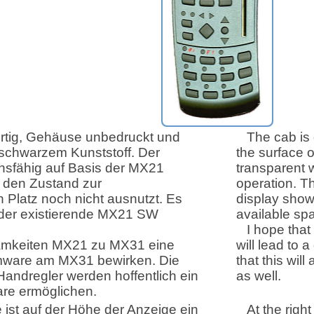
Fertig, Gehäuse unbedruckt und
The cab is d
 schwarzem Kunststoff. Der
the surface o
onsfähig auf Basis der MX21
transparent w
y den Zustand zur
operation. T
Platz noch nicht ausnutzt. Es
display show
 der existierende MX21 SW
available spa
I hope tha
samkeiten MX21 zu MX31 eine
will lead to 
irmware am MX31 bewirken. Die
that this wil
ndregler werden hoffentlich ein
as well.
are ermöglichen.
ist auf der Höhe der Anzeige ein
At the righ