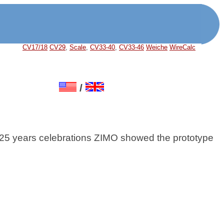
CV17/18
CV29
,
Scale
,
CV33-40
,
CV33-46
Weiche
WireCalc
/
 25 years celebrations ZIMO showed the prototype