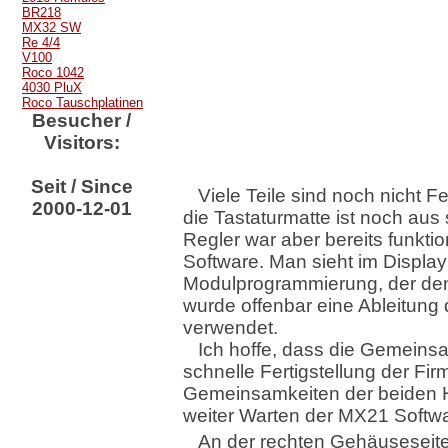
BR218
MX32 SW
Re 4/4
V100
Roco 1042
4030 PluX
Roco Tauschplatinen
Besucher /
Visitors:
Seit / Since
Viele Teile sind noch nicht 
2000-12-01
die Tastaturmatte ist noch aus
Regler war aber bereits funkti
Software. Man sieht im Displa
Modulprogrammierung, der den 
wurde offenbar eine Ableitung
verwendet.
Ich hoffe, dass die Gemein
schnelle Fertigstellung der F
Gemeinsamkeiten der beiden Ha
weiter Warten der MX21 Softw
An der rechten Gehäuseseite 