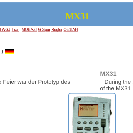
MX31
TWGJ
Tran
MOBAZI
G-Spur
Rogler
OE1IAH
/
MX31
 Feier war der Prototyp des
During the
of the MX31