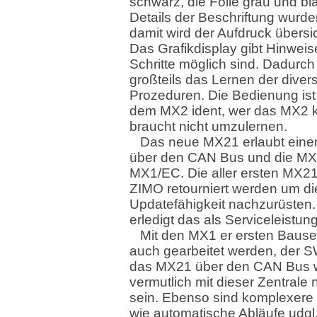
schwarz, die Folie grau und bla
Details der Beschriftung wurden
damit wird der Aufdruck übersic
Das Grafikdisplay gibt Hinwei
Schritte möglich sind. Dadurch 
großteils das Lernen der diver
Prozeduren. Die Bedienung ist 
dem MX2 ident, wer das MX2 
braucht nicht umzulernen.
Das neue MX21 erlaubt ein
über den CAN Bus und die MX
MX1/EC. Die aller ersten MX2
ZIMO retourniert werden um d
Updatefähigkeit nachzurüsten
erledigt das als Serviceleistun
Mit den MX1 er ersten Bause
auch gearbeitet werden, der S
das MX21 über den CAN Bus 
vermutlich mit dieser Zentrale 
sein. Ebenso sind komplexere
wie automatische Abläufe udgl.