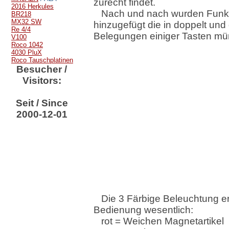
zurecht findet.
2016 Herkules
Nach und nach wurden Funk
BR218
MX32 SW
hinzugefügt die in doppelt und 
Re 4/4
Belegungen einiger Tasten mü
V100
Roco 1042
4030 PluX
Roco Tauschplatinen
Besucher /
Visitors:
Seit / Since
2000-12-01
Die 3 Färbige Beleuchtung erl
Bedienung wesentlich:
rot = Weichen Magnetartikel