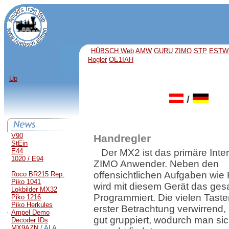
HÜBSCH Web
AMW
GURU
ZIMO
STP
ESTW
Rogler
OE1IAH
Up
/
V90
Handregler
StEin
E44
Der MX2 ist das primäre Inter
1020 / E94
ZIMO Anwender. Neben den
offensichtlichen Aufgaben wie
Roco BR215 Rep.
Piko 1041
wird mit diesem Gerät das ge
Lokbilder MX32
Programmiert. Die vielen Taste
Piko 1216
Piko Herkules
erster Betrachtung verwirrend,
Ampel Demo
gut gruppiert, wodurch man sic
Decoder IDs
MX9AZN
/ ALA