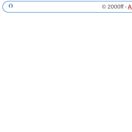
© 2000ff -
A