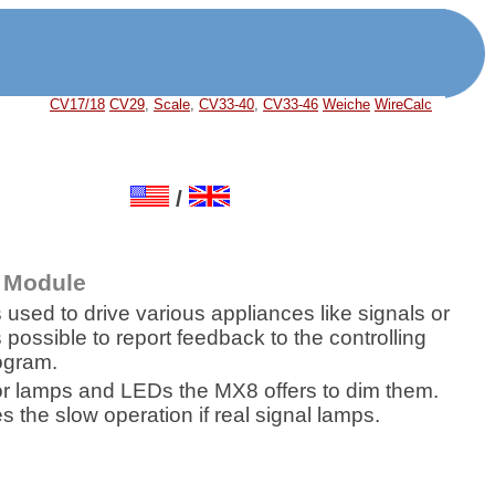
CV17/18
CV29
,
Scale
,
CV33-40
,
CV33-46
Weiche
WireCalc
/
 Module
used to drive various appliances like signals or
is possible to report feedback to the controlling
ogram.
for lamps and LEDs the MX8 offers to dim them.
s the slow operation if real signal lamps.