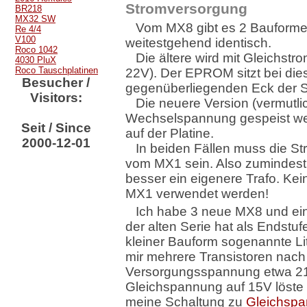
Stromversorgung
BR218
MX32 SW
Vom MX8 gibt es 2 Bauformen
Re 4/4
V100
weitestgehend identisch.
Roco 1042
Die ältere wird mit Gleichstr
4030 PluX
Roco Tauschplatinen
22V). Der EPROM sitzt bei die
Besucher /
gegenüberliegenden Eck der 
Visitors:
Die neuere Version (vermutl
Wechselspannung gespeist werde
Seit / Since
auf der Platine.
2000-12-01
In beiden Fällen muss die
vom MX1 sein. Also zumindest 
besser ein eigenere Trafo. Kein
MX1 verwendet werden!
Ich habe 3 neue MX8 und ein
der alten Serie hat als Endstuf
kleiner Bauform sogenannte Lit
mir mehrere Transistoren nach 
Versorgungsspannung etwa 21
Gleichspannung auf 15V löste
meine Schaltung zu
Gleichsp