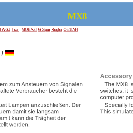
MX8
TWGJ
Tran
MOBAZI
G-Spur
Rogler
OE1IAH
/
Accessory
tem zum Ansteuern von Signalen
The MX8 is 
ltete Verbraucher besteht die
switches, it 
computer pr
keit Lampen anzuschließen. Der
Specially 
uern damit sie langsam
This simulate
amit kann die Trägheit der
llt werden.