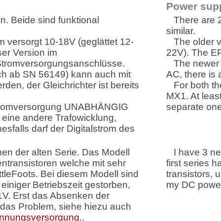
Power sup
. Beide sind funktional
There are 2
similar.
om versorgt 10-18V (geglättet 12-
The older v
ser Version im
22V). The EP
Stromversorgungsanschlüsse.
The newer 
ich ab SN 56149) kann auch mit
AC, there is 
n, der Gleichrichter ist bereits
For both t
MX1. At least
 Stromversorgung UNABHÄNGIG
separate one
eine andere Trafowicklung,
esfalls darf der Digitalstrom des
en der alten Serie. Das Modell
I have 3 n
entransistoren welche mit sehr
first series h
tleFoots. Bei diesem Modell sind
transistors
, 
einiger Betriebszeit gestorben,
my DC powe
V. Erst das Absenken der
 das Problem, siehe hiezu auch
annungsversorgung
..