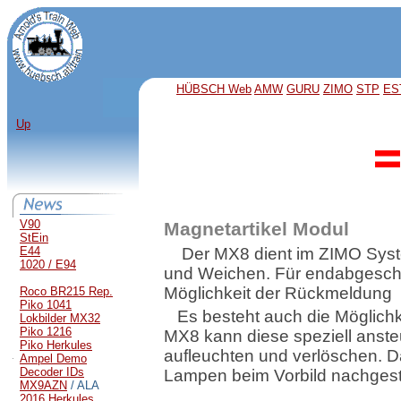
HÜBSCH Web
AMW
GURU
ZIMO
STP
ES
Up
V90
Magnetartikel Modul
StEin
E44
Der MX8 dient im ZIMO Sys
1020 / E94
und Weichen. Für endabgescha
Möglichkeit der Rückmeldung
Roco BR215 Rep.
Piko 1041
Es besteht auch die Möglich
Lokbilder MX32
Piko 1216
MX8 kann diese speziell anste
Piko Herkules
aufleuchten und verlöschen. D
Ampel Demo
Decoder IDs
Lampen beim Vorbild nachgeste
MX9AZN
/ ALA
2016 Herkules