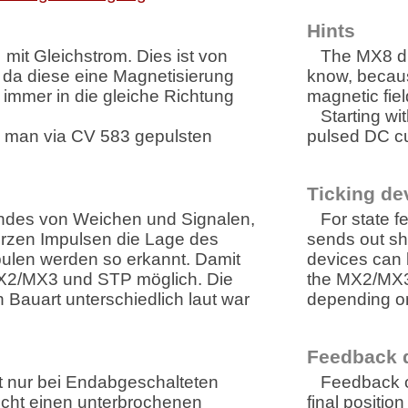
Hints
mit Gleichstrom. Dies ist von
The MX8 dri
 da diese eine Magnetisierung
know, becau
immer in die gleiche Richtung
magnetic fiel
Starting wi
 man via CV 583 gepulsten
pulsed DC cu
Ticking de
ndes von Weichen und Signalen,
For state 
kurzen Impulsen die Lage des
sends out sho
ulen werden so erkannt. Damit
devices can b
MX2/MX3 und STP möglich. Die
the MX2/MX3
 Bauart unterschiedlich laut war
depending on
Feedback 
t nur bei Endabgeschalteten
Feedback o
ucht einen unterbrochenen
final positio