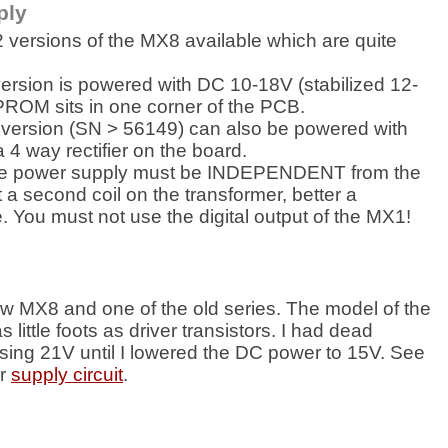
ply
 versions of the MX8 available which are quite
ersion is powered with DC 10-18V (stabilized 12-
ROM sits in one corner of the PCB.
version (SN > 56149) can also be powered with
a 4 way rectifier on the board.
he power supply must be INDEPENDENT from the
 a second coil on the transformer, better a
. You must not use the digital output of the MX1!
ew MX8 and one of the old series. The model of the
as little foots as driver transistors. I had dead
using 21V
until I lowered the DC power to 15V. See
r
supply circuit
.