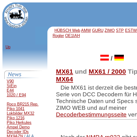
HÜBSCH Web
AMW
GURU
ZIMO
STP
ESTW
Rogler
OE1IAH
Up
/
MX61
und
MX61 / 2000
Ti
MX64
V90
StEin
Die MX61 ist derzeit die bes
E44
Serie von DCC Decodern für 
1020 / E94
Technische Daten und Specs 
Roco BR215 Rep.
ZIMO WEB und auf meiner
Piko 1041
Lokbilder MX32
Decoderbestimmungsseite
ver
Piko 1216
Piko Herkules
Ampel Demo
Decoder IDs
MX9AZN
/ ALA