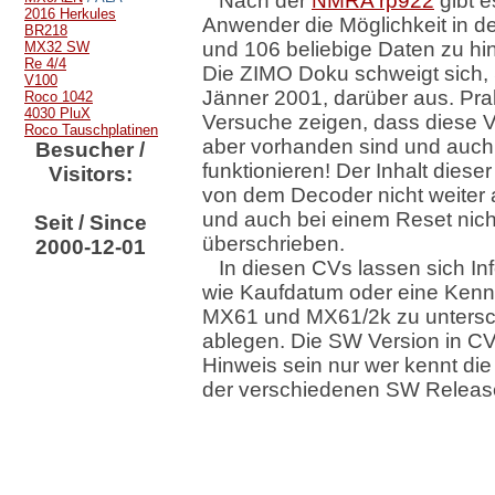
Nach der
NMRA rp922
gibt e
2016 Herkules
Anwender die Möglichkeit in 
BR218
und 106 beliebige Daten zu hin
MX32 SW
Re 4/4
Die ZIMO Doku schweigt sich,
V100
Jänner 2001, darüber aus. Pra
Roco 1042
4030 PluX
Versuche zeigen, dass diese V
Roco Tauschplatinen
aber vorhanden sind und auch
Besucher /
funktionieren! Der Inhalt diese
Visitors:
von dem Decoder nicht weiter
und auch bei einem Reset nich
Seit / Since
überschrieben.
2000-12-01
In diesen CVs lassen sich In
wie Kaufdatum oder eine Ken
MX61 und MX61/2k zu unters
ablegen. Die SW Version in CV
Hinweis sein nur wer kennt di
der verschiedenen SW Relea