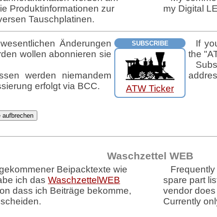
Sie Produktinformationen zur
my Digital L
iversen Tauschplatinen.
wesentlichen Änderungen
If y
SUBSCRIBE
rden wollen abonnieren sie
the "AT
Subs
ressen werden niemandem
addres
sierung erfolgt via BCC.
ATW Ticker
Waschzettel WEB
gekommener Beipacktexte wie
Frequently
habe ich das
WaschzettelWEB
spare part li
von dass ich Beiträge bekomme,
vendor does 
scheiden.
Currently onl