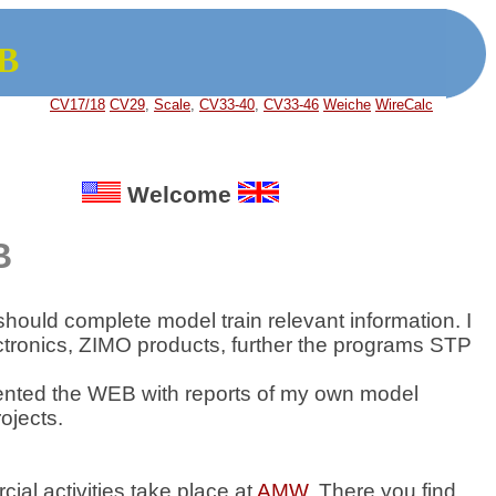
EB
CV17/18
CV29
,
Scale
,
CV33-40
,
CV33-46
Weiche
WireCalc
Welcome
B
ould complete model train relevant information. I
ctronics, ZIMO products, further the programs STP
nted the WEB with reports of my own model
rojects.
ial activities
take place at
AMW
. There you find