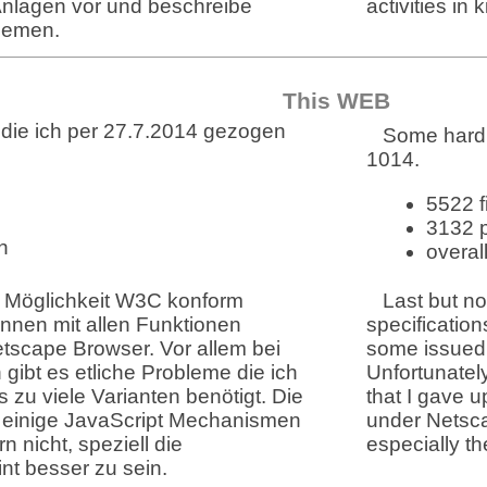
Anlagen vor und beschreibe
activities in
themen.
This WEB
 die ich per 27.7.2014 gezogen
Some hard 
1014
.
5522
f
3132
p
n
overal
h Möglichkeit W3C konform
Last but no
nnen mit allen Funktionen
specificatio
tscape Browser. Vor allem bei
some issued 
gibt es etliche Probleme die ich
Unfortunatel
 zu viele Varianten benötigt. Die
that I gave u
r einige JavaScript Mechanismen
under Netsca
n nicht, speziell die
especially th
t besser zu sein.