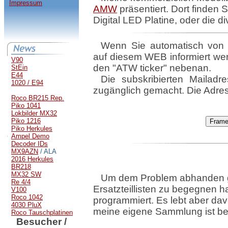
Impressum
AMW
präsentiert. Dort finden 
Digital LED Platine, oder die d
Wenn Sie automatisch von 
auf diesem WEB informiert we
V90
den "ATW ticker" nebenan.
StEin
E44
Die subskribierten Mailad
1020 / E94
zugänglich gemacht. Die Adres
Roco BR215 Rep.
Piko 1041
Lokbilder MX32
Piko 1216
Piko Herkules
Ampel Demo
Decoder IDs
MX9AZN
/ ALA
2016 Herkules
BR218
MX32 SW
Um dem Problem abhanden 
Re 4/4
Ersatzteillisten zu begegnen 
V100
Roco 1042
programmiert. Es lebt aber da
4030 PluX
meine eigene Sammlung ist be
Roco Tauschplatinen
Besucher /