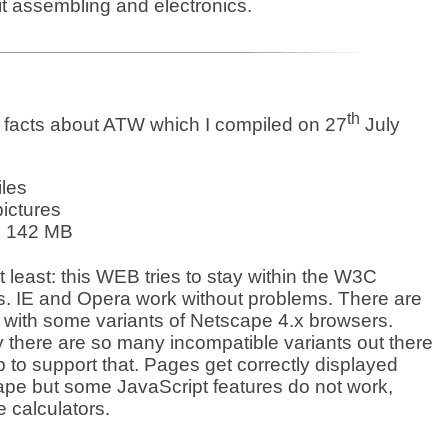
 kit assembling and electronics.
th
facts about ATW which I compiled on 27
July
iles
ictures
l
142
MB
t least: this WEB tries to stay within the W3C
ns. IE and Opera work without problems. There are
with some variants of Netscape 4.x browsers.
y there are so many incompatible variants out there
p to support that. Pages get correctly displayed
pe but some JavaScript features do not work,
e calculators.