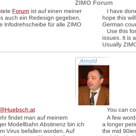
ZIMO Forum
htete
Forum
ist auf einen meiner
I have don
 es auch ein Redesign gegeben,
hope this wi
ine Infodrehscheibe für alle ZIMO
German count
Use this fo
issues. It is
Usually ZIMO 
d@Huebsch.at
You can co
ehr findet man auf meinem
A few word
ger Modellbahn Abstinenz bin ich
a longer peri
om Virus befallen worden. Auf
the mid 90ie