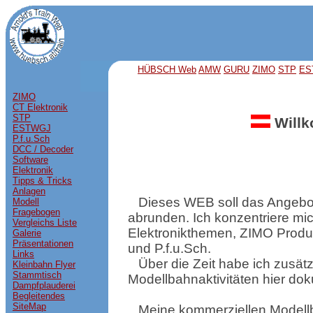
HÜBSCH Web
AMW
GURU
ZIMO
STP
ES
ZIMO
CT Elektronik
STP
Will
ESTWGJ
P.f.u.Sch
DCC / Decoder
Software
Elektronik
Tipps & Tricks
Anlagen
Dieses WEB soll das Angebo
Modell
Fragebogen
abrunden. Ich konzentriere mic
Vergleichs Liste
Elektronikthemen, ZIMO Produ
Galerie
Präsentationen
und P.f.u.Sch.
Links
Über die Zeit habe ich zusät
Kleinbahn Flyer
Stammtisch
Modellbahnaktivitäten hier dok
Dampfplauderei
Begleitendes
SiteMap
Meine kommerziellen Modell