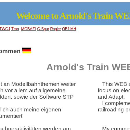
Welcome to Arnold's Train W
TWGJ
Tran
MOBAZI
G-Spur
Rogler
OE1IAH
kommen
Arnold's Train WE
t an Modellbahnthemen weiter
This WEB sh
h vor allem auf allgemeine
focus on ele
kten, sowie der Software STP
and Adapt.
I compleme
zlich auch meine eigenen
railroading p
umentiert
bahneraktivitäten werden am
My commerc